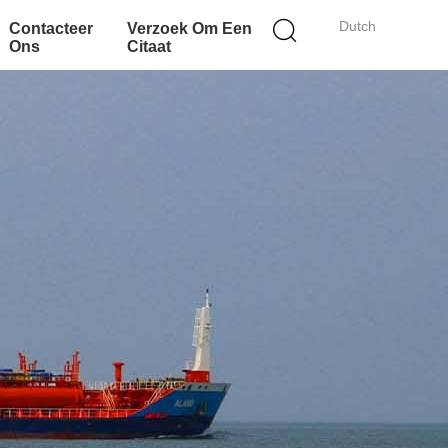
Dutch
Contacteer
Verzoek Om Een
Ons
Citaat