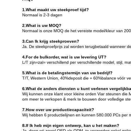
1.What maakt uw steekproef tijd?
Normaal is 2-3 dagen
2.What is uw MOQ?
Normaal is onze MOQ de het vereiste model/kleur van 200p
3.Can Ik krijg steekproeven?
Ja. De steekproefprijs zal worden terugbetaald wanneer 
4.For de bulkorder, wat is uw levering UT?
L/T zijn=zal= verschillend per verschillende model, stijl,
5.What is de betalingstermijn van uw bedrijf?
T/T, Western Union, 40%deposit die + 60%balance vóór ve
6.What de anders diensten u kunt verlenen vergelijkb
Wij kunnen onze klant voor kleine orden Viar steunen die
om meer te verkopen & merk te bouwen door volledige ste
7.How over uw productiecapaciteit?
Wij hebben 6 productielijnen en kunnen 580.000 PCs per
8.If Ik heb mijn eigen ontwerp, kan u het maken?
Ja, doen wij zowel OED als ODM, te verzenden enkel gelieve