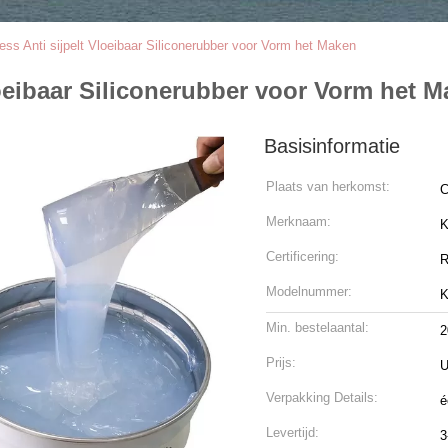
ess Anti sijpelt Vloeibaar Siliconerubber voor Vorm het Maken
loeibaar Siliconerubber voor Vorm het 
Basisinformatie
Plaats van herkomst:
C
Merknaam:
K
Certificering:
R
Modelnummer:
K
Min. bestelaantal:
2
Prijs:
U
Verpakking Details:
é
Levertijd:
3