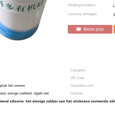
Betalingscondities:
L
Levering vermogen:
3
Beste prijs
Categorie:
HS Code:
ngstuk het vormen
Geschikte stof:
id, stevige snelheid, sijpelt niet
Gebruik:
rmend silicone
het stevige rubber van het stickness vormende sil
,