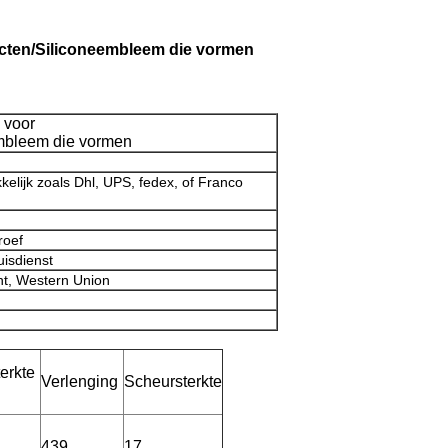
ucten/Siliconeembleem die vormen
 voor
embleem die vormen
kelijk zoals Dhl, UPS, fedex, of Franco
roef
uisdienst
ht, Western Union
erkte
Verlenging
Scheursterkte
439
17