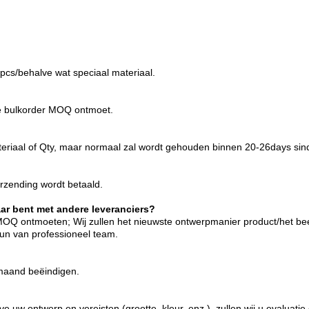
cs/behalve wat speciaal materiaal.
de bulkorder MOQ ontmoet.
 materiaal of Qty, maar normaal zal wordt gehouden binnen 20-26days sin
rzending wordt betaald.
aar bent met andere leveranciers?
 MOQ ontmoeten; Wij zullen het nieuwste ontwerpmanier product/het be
un van professioneel team.
 maand beëindigen.
 uw ontwerp en vereisten (grootte, kleur, enz.), zullen wij u evaluatie