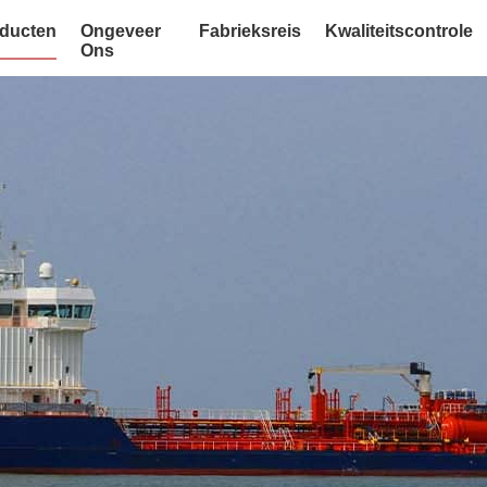
ducten
Ongeveer
Fabrieksreis
Kwaliteitscontrole
Ons