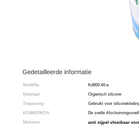
Gedetailleerde informatie
ModelNo.:
Kd900-40-a
Materiaal:
Organisch silicone
Toepassing:
Gebruikt voor siliconekledi
KENMERKEN:
De snelle Afschuimingssnelhe
Markeren:
anti sijpel vloeibaar vo