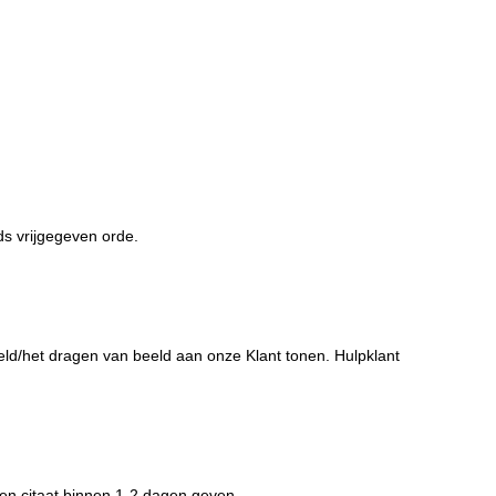
ds vrijgegeven orde.
eld/het dragen van beeld aan onze Klant tonen. Hulpklant
 en citaat binnen 1-2 dagen geven.