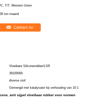
/C, T/T, Western Union
00 ton maand
Contact nu
Vloeibare Siliconerubber/LSR
39100000
diverse stof
Gemengd met katalysator bij verhouding van 10:1
icone
anti sijpel vloeibaar rubber voor vormen
,