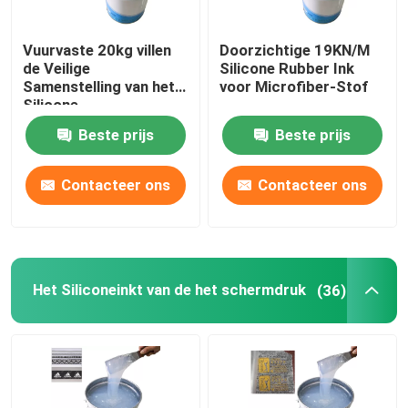
Silicone Rubberkleefstof
Vuurvaste 20kg villen
Doorzichtige 19KN/M
de Veilige
Silicone Rubber Ink
Samenstelling van het
voor Microfiber-Stof
Silicone Rubberpigment
Silicone
Rubberafgietsel
Beste prijs
Beste prijs
Silicone Rubberkatalysator
Contacteer ons
Contacteer ons
Het Silicone van de machinedruk
Antislipsilicone
Het Siliconeinkt van de het schermdruk
(36)