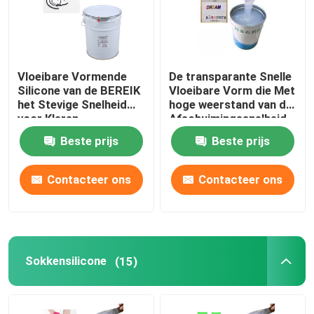
Vloeibare Vormende
De transparante Snelle
Silicone van de BEREIK
Vloeibare Vorm die Met
het Stevige Snelheid
hoge weerstand van de
voor Kleren
Afschuimingssnelheid
Rubber maken
Beste prijs
Beste prijs
Contacteer ons
Contacteer ons
Sokkensilicone
(15)