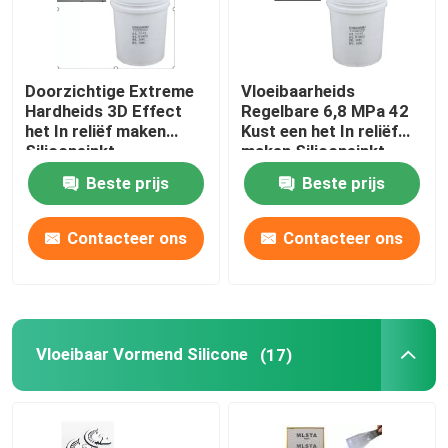
Doorzichtige Extreme
Vloeibaarheids
Hardheids 3D Effect
Regelbare 6,8 MPa 42
het In reliëf maken
Kust een het In reliëf
Siliconeinkt
maken Siliconeinkt
voor Stof
Beste prijs
Beste prijs
Contacteer ons
Contacteer ons
Vloeibaar Vormend Silicone
(17)