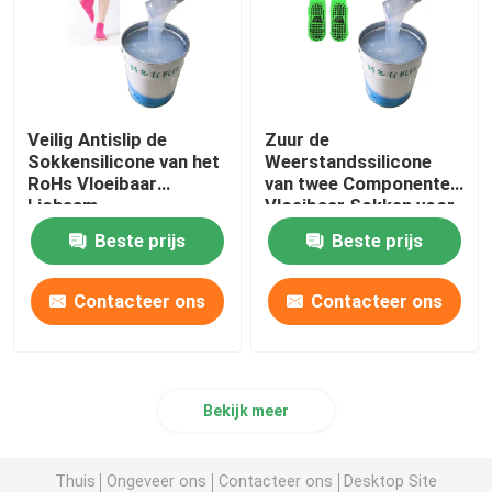
Veilig Antislip de
Zuur de
Sokkensilicone van het
Weerstandssilicone
RoHs Vloeibaar
van twee Componenten
Lichaam
Vloeibaar Sokken voor
Antislipdeklaag
Beste prijs
Beste prijs
Contacteer ons
Contacteer ons
Bekijk meer
Thuis
Ongeveer ons
Contacteer ons
Desktop Site