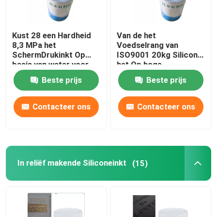
Kust 28 een Hardheid
Van de het
8,3 MPa het
Voedselrang van
SchermDrukinkt Op
ISO9001 20kg Silicone
basis van water voor
het Op hoge
Elastische Singelband
temperatuur voor
Beste prijs
Beste prijs
Kleurendeklaag
Contacteer ons
Contacteer ons
In reliëf makende Siliconeinkt
(15)