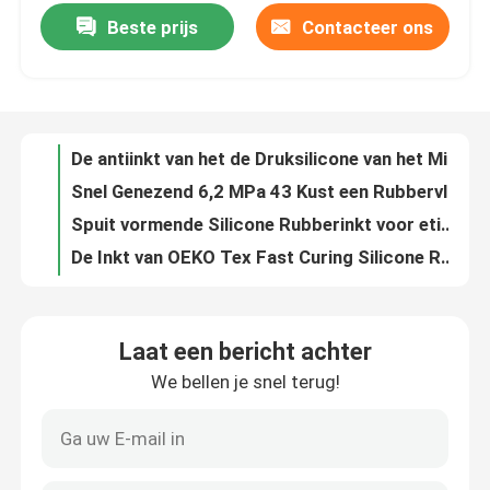
Beste prijs
Contacteer ons
De antiinkt van het de Druksilicone van het Migratie4.2mpa Scherm voor Leer
Snel Genezend 6,2 MPa 43 Kust een Rubbervloeistof van het Hardheids Duidelijke Silicone
Fabrieksreis
Spuit vormende Silicone Rubberinkt voor etiket, handelsmerk het maken in
De Inkt van OEKO Tex Fast Curing Silicone Rubber voor Etiketdruk het Vormen
Kwaliteitscontrole
Flexibel niet Giftig Platina Genezen het Siliconebuizenstelsel van FDA
De Bestand 500%-Rubberinkt op hoge temperatuur van het Verlengingslsr Silicone voor Stootkussen het Vormen 10:1
Contacteer ons
Sterke Zelfklevende het Voedselrang 10kg van FDA/20kg-Silicone Rubberinkt
Van de Verlengingslsr van OEKO-Tex 463% Silicone het Op hoge temperatuur van de het Voedselrang voor Schoenveter
Verzoek om een Citaat
Doorzichtige Kust 35 een Vuurvast het Siliconerubber van LSR voor Kleurendeklaag
RoHs Zure Resiatant 20kg Dow Corning Liquid Silicone Rubber
Silicone Rubberinkt
Laat een bericht achter
RoHs die snel 6,5 MPa het Siliconeinkt van de het Schermdruk voor Vergiftigde Linten genezen
We bellen je snel terug!
Veilig Flexibel 6,5 MPa van de BEREIKhuid het Vulcaniseren Siliconerubber Op hoge temperatuur
Het Siliconeinkt van de het schermdruk
Kust 35 een 4,2 MPa LSR het Siliconevorm die van de Voedselrang Rubber maken
Zure Resiatance 35 Kust een Weerspiegelende het SchermDrukinkt van LSR
In reliëf makende Siliconeinkt
10:1 van de de Isolatie Waterdicht het Silicone Gebaseerde Deklaag van de RoHshitte