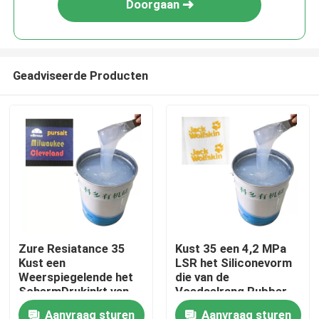
Doorgaan
Geadviseerde Producten
Huis
Zure Resiatance 35
Kust 35 een 4,2 MPa
Kust een
LSR het Siliconevorm
Producten
Weerspiegelende het
die van de
SchermDrukinkt van
Voedselrang Rubber
LSR
maken
Aanvraag sturen
Aanvraag sturen
Ongeveer ons