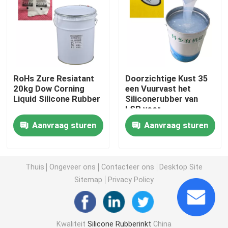
Vloeibaar Vormend Silicone
Sokkensilicone
RoHs Zure Resiatant
Doorzichtige Kust 35
20kg Dow Corning
een Vuurvast het
De Drukinkt van de hitteoverdracht
Liquid Silicone Rubber
Siliconerubber van
LSR voor
Kleurendeklaag
Silicone Gebaseerde Deklaag
Aanvraag sturen
Aanvraag sturen
Matte Silicone
Thuis
Ongeveer ons
Contacteer ons
Desktop Site
Sitemap
Privacy Policy
Glanzend Silicone
Elektrisch Geleidend Siliconerubber
Kwaliteit
Silicone Rubberinkt
China