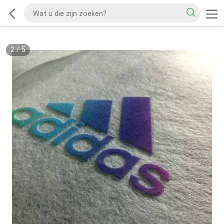
2
/
5