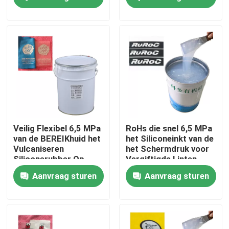
Fabrieksreis
Kwaliteitscontrole
Contacteer ons
Verzoek om een Citaat
Veilig Flexibel 6,5 MPa
RoHs die snel 6,5 MPa
van de BEREIKhuid het
het Siliconeinkt van de
Vulcaniseren
het Schermdruk voor
Silicone Rubberinkt
Siliconerubber Op
Vergiftigde Linten
hoge temperatuur
genezen
Aanvraag sturen
Aanvraag sturen
Het Siliconeinkt van de het schermdruk
In reliëf makende Siliconeinkt