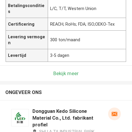
Betalingsconditie
L/C, T/T, Western Union
s
Certificering
REACH; RoHs; FDA; ISO;OEKO-Tex
Levering vermoge
300 ton/maand
n
Levertijd
3-5 dagen
Bekijk meer
ONGEVEER ONS
Dongguan Kedo Silicone
Material Co., Ltd. fabrikant
profiel
SHI LA TA INDUSTRIAL PARK