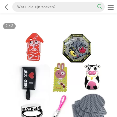
2
/
3