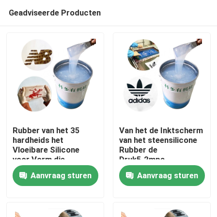
Geadviseerde Producten
Rubber van het 35
Van het de Inktscherm
hardheids het
van het steensilicone
Vloeibare Silicone
Rubber de
Huis
voor Vorm die
Druk5.2mpa
Viscositeit 12000
Treksterkte
Aanvraag sturen
Aanvraag sturen
maken
Producten
Ongeveer ons