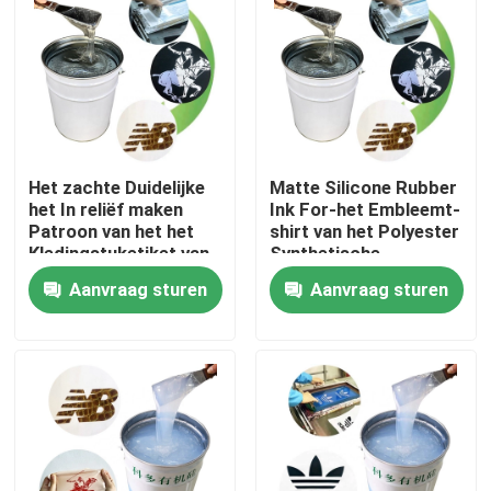
Fabrieksreis
Kwaliteitscontrole
Het zachte Duidelijke
Matte Silicone Rubber
Contacteer ons
het In reliëf maken
Ink For-het Embleemt-
Patroon van het het
shirt van het Polyester
Kledingstuketiket van
Synthetische
Verzoek om een Citaat
de Inktscheur Bestand
Kledingstuk
Aanvraag sturen
Aanvraag sturen
Silicone Rubberinkt
Het Siliconeinkt van de het schermdruk
In reliëf makende Siliconeinkt