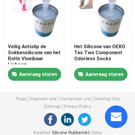
Vloeibaar Vormend Silicone
Sokkensilicone
Veilig Antislip de
Het Silicone van OEKO
Sokkensilicone van het
Tex Two Component
De Drukinkt van de hitteoverdracht
RoHs Vloeibaar
Odorless Socks
Lichaam
Silicone Gebaseerde Deklaag
Aanvraag sturen
Aanvraag sturen
Matte Silicone
Thuis
Ongeveer ons
Contacteer ons
Desktop Site
Sitemap
Privacy Policy
Glanzend Silicone
Elektrisch Geleidend Siliconerubber
Kwaliteit
Silicone Rubberinkt
China