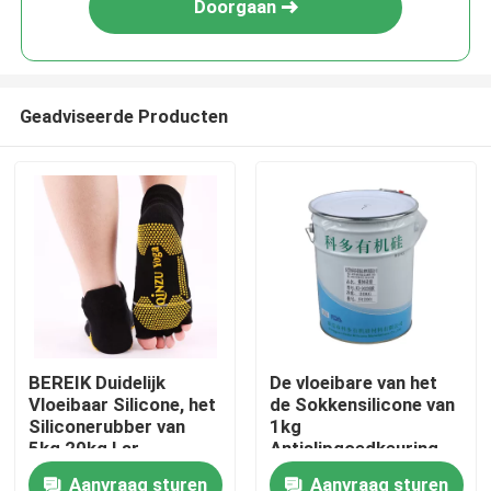
Doorgaan
Geadviseerde Producten
Huis
BEREIK Duidelijk
De vloeibare van het
Vloeibaar Silicone, het
de Sokkensilicone van
Producten
Siliconerubber van
1kg
5kg 20kg Lsr
Antislipgoedkeuring
van OEKO-Tex ISO
Aanvraag sturen
Aanvraag sturen
Ongeveer ons