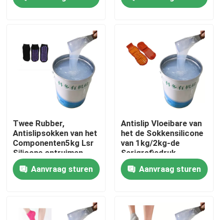
Fabrieksreis
Kwaliteitscontrole
Contacteer ons
Verzoek om een Citaat
Twee Rubber,
Antislip Vloeibare van
Antislipsokken van het
het de Sokkensilicone
Componenten5kg Lsr
van 1kg/2kg-de
Silicone Rubberinkt
Silicone ontruimen
Serigrafiedruk
Vloeibaar Silicone
Aanvraag sturen
Aanvraag sturen
Het Siliconeinkt van de het schermdruk
In reliëf makende Siliconeinkt