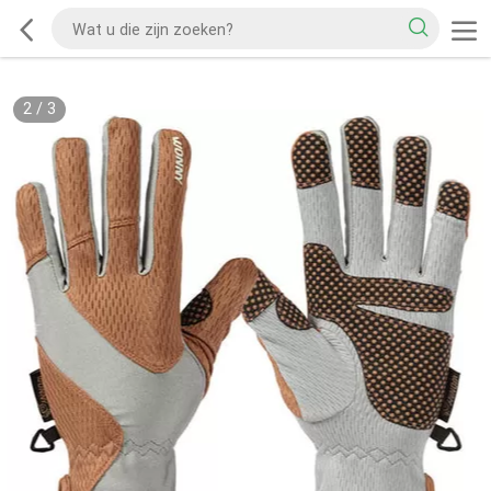
2
/
3