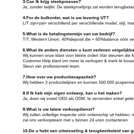
3.Can Ik krijg steekproeven?
Ja, zonder twijfel. De steekproefprijs zal worden terugb
4.For de bulkorder, wat is uw levering UT?
L/T zijn=zal= verschillend per verschillende model, stijl,
5.What is de betalingstermijn van uw bedrijf?
T/T, Western Union, 40%deposit die + 60%balance vóór ve
6.What de anders diensten u kunt verlenen vergelijkb
Wij kunnen onze klant voor kleine orden Viar steunen die
Customer.Help klant om meer te verkopen & merk te bouw
Steun vier professioneel team.
7.How over uw productiecapaciteit?
Wij hebben 3 productielijnen en kunnen 500.000 pcsperm
8.If Ik heb mijn eigen ontwerp, kan u het maken?
Ja, doen wij zowel OED als ODM, te verzenden enkel gelieve
9.What is uw latere verkoopdienst?
Wij zullen volledige inspectie vóór ordenschip uit hebben
zal ons verkoopteam met u binnen 24 uren contacteren.
10.Do u hebt een uitwisseling & terugkeerbeleid van 