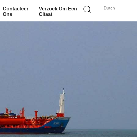
Dutch
Contacteer
Verzoek Om Een
Ons
Citaat