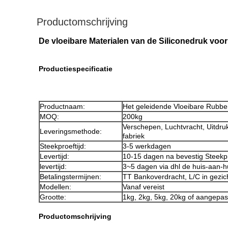
Productomschrijving
De vloeibare Materialen van de Siliconedruk voo
Productiespecificatie
Productnaam:
Het geleidende Vloeibare Rubber
MOQ:
200kg
Verschepen, Luchtvracht, Uitdruk
Leveringsmethode:
fabriek
Steekproeftijd:
3-5 werkdagen
Levertijd:
10-15 dagen na bevestig Steekp
levertijd:
3~5 dagen via dhl de huis-aan-h
Betalingstermijnen:
TT Bankoverdracht, L/C in gezic
Modellen:
Vanaf vereist
Grootte:
1kg, 2kg, 5kg, 20kg of aangepas
Productomschrijving