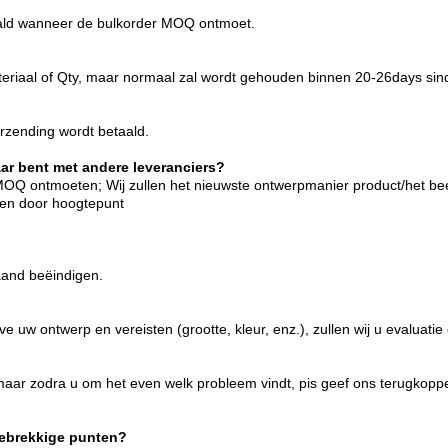
etaald wanneer de bulkorder MOQ ontmoet.
 materiaal of Qty, maar normaal zal wordt gehouden binnen 20-26days sin
rzending wordt betaald.
aar bent met andere leveranciers?
 MOQ ontmoeten; Wij zullen het nieuwste ontwerpmanier product/het be
en door hoogtepunt
aand beëindigen.
 uw ontwerp en vereisten (grootte, kleur, enz.), zullen wij u evaluatie
, maar zodra u om het even welk probleem vindt, pis geef ons terugko
gebrekkige punten?