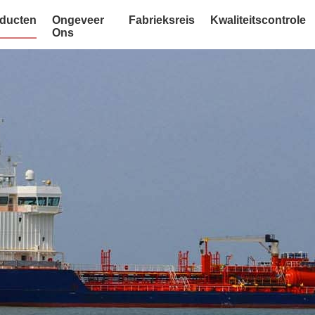
ducten
Ongeveer
Fabrieksreis
Kwaliteitscontrole
Ons