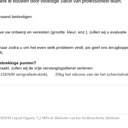
erk te bouwen door volledige Steun van professioneel team.
 maand beëindigen.
 uw ontwerp en vereisten (grootte, kleur, enz.), zullen wij u evaluatie
, maar zodra u om het even welk probleem vindt, pis geef ons terugko
n.
gebrekkige punten?
aakt, zullen wij de vrije vervangingsdienst verlenen.
15KN/M serigrafiedrukinkt
,
20kg het silicone van de het schermdru