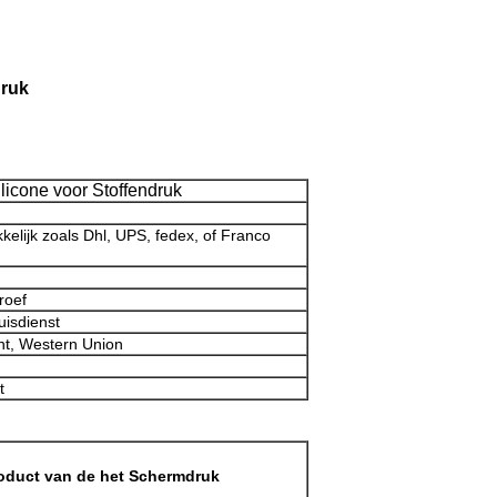
druk
licone voor Stoffendruk
kelijk zoals Dhl, UPS, fedex, of Franco
roef
uisdienst
ht, Western Union
t
oduct van de het Schermdruk