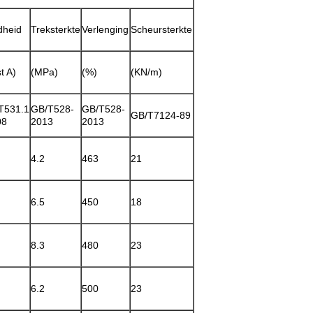
dheid
Treksterkte
Verlenging
Scheursterkte
t A)
(MPa)
(%)
(KN/m)
T531.1
GB/T528-
GB/T528-
GB/T7124-89
08
2013
2013
4.2
463
21
6.5
450
18
8.3
480
23
6.2
500
23