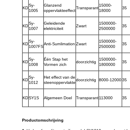
Sy-
Glanzend
15000-
KD
Transparant
35
1005
oppervlakteeffect
18000
Sy-
Geleidende
1500000-
KD
Zwart
35
1007
elektriciteit
2500000
Sy-
1500000-
KD
Anti-Sumlimation
Zwart
35
1007FS
2500000
Sy-
Één Stap het
1500000-
KD
doorzichtig
35
1008
Vormen zich
1800000
Sy-
Het effect van de
KD
doorzichtig
8000-12000
35
1012
steenoppervlakte
KD
SY1S
Algemeen Doel
Transparant
113000
35
Productomschrijving