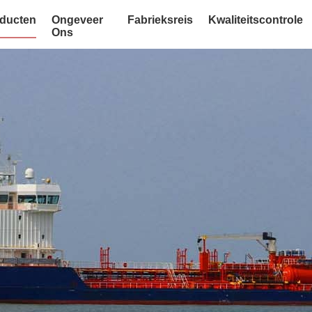
ducten
Ongeveer
Fabrieksreis
Kwaliteitscontrole
Ons