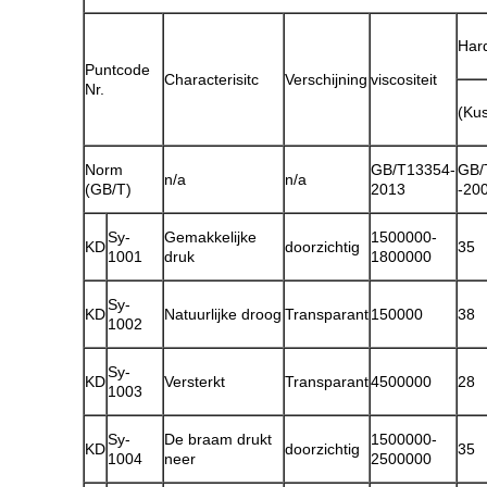
Har
Puntcode
Characterisitc
Verschijning
viscositeit
Nr.
(Kus
Norm
GB/T13354-
GB/
n/a
n/a
(GB/T)
2013
-20
Sy-
Gemakkelijke
1500000-
KD
doorzichtig
35
1001
druk
1800000
Sy-
KD
Natuurlijke droog
Transparant
150000
38
1002
Sy-
KD
Versterkt
Transparant
4500000
28
1003
Sy-
De braam drukt
1500000-
KD
doorzichtig
35
1004
neer
2500000