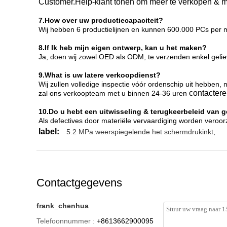
Customer.Help-klant tonen om meer te verkopen & m
7.How over uw productiecapaciteit?
Wij hebben 6 productielijnen en kunnen 600.000 PCs per
8.If Ik heb mijn eigen ontwerp, kan u het maken?
Ja, doen wij zowel OED als ODM, te verzenden enkel gelieve
9.What is uw latere verkoopdienst?
Wij zullen volledige inspectie vóór ordenschip uit hebben
contactere
zal ons verkoopteam met u binnen 24-36 uren
10.Do u hebt een uitwisseling & terugkeerbeleid van 
Als defectives door materiële vervaardiging worden veroorz
label:
5.2 MPa weerspiegelende het schermdrukinkt
,
Contactgegevens
frank_chenhua
Telefoonnummer :
+8613662900095