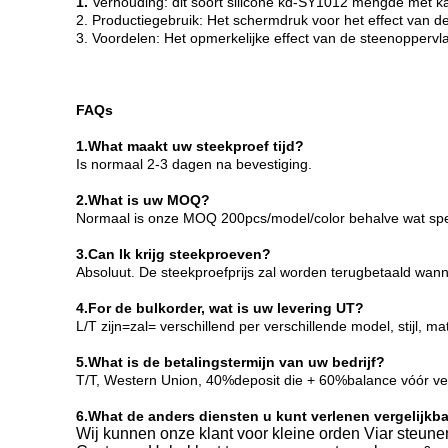
1.
Verhouding: dit soort silicone kd-SY1012 mengde met ka
2. Productiegebruik: Het schermdruk voor het effect van d
3. Voordelen: Het opmerkelijke effect van de steenoppervl
FAQs
1.What maakt uw steekproef tijd?
Is normaal 2-3 dagen na bevestiging
.
2.What is uw MOQ?
Normaal is onze MOQ 200pcs/model/color behalve wat speci
3.Can Ik krijg steekproeven?
Absoluut. De steekproefprijs zal worden terugbetaald wa
4.For de bulkorder, wat is uw levering UT?
L/T zijn=zal= verschillend per verschillende model, stijl,
5.What is de betalingstermijn van uw bedrijf?
T/T, Western Union, 40%deposit die + 60%balance vóór ve
6.What de anders diensten u kunt verlenen vergelijkb
Wij kunnen onze klant voor kleine orden Viar steun