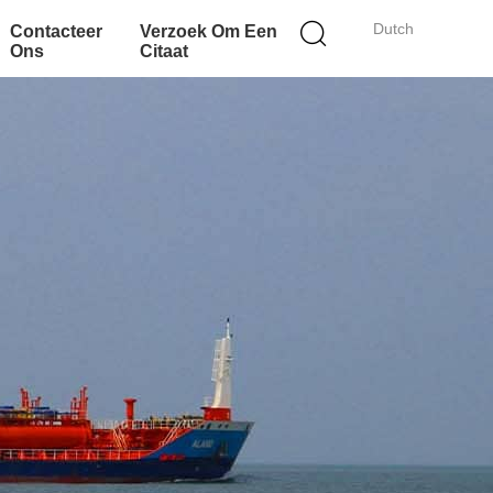
Dutch
Contacteer
Verzoek Om Een
Ons
Citaat