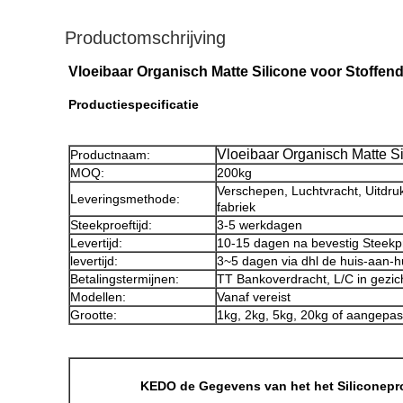
Productomschrijving
Vloeibaar Organisch Matte Silicone voor Stoffen
Productiespecificatie
Vloeibaar Organisch Matte Si
Productnaam:
MOQ:
200kg
Verschepen, Luchtvracht, Uitdruk
Leveringsmethode:
fabriek
Steekproeftijd:
3-5 werkdagen
Levertijd:
10-15 dagen na bevestig Steekp
levertijd:
3~5 dagen via dhl de huis-aan-h
Betalingstermijnen:
TT Bankoverdracht, L/C in gezic
Modellen:
Vanaf vereist
Grootte:
1kg, 2kg, 5kg, 20kg of aangepas
KEDO de Gegevens van het het Siliconepr