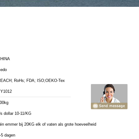
HINA
edo
EACH; RoHs; FDA; ISO;OEKO-Tex
Y1012
00kg
s dollar 10-11/KG
én emmer bij 20KG elk of vaten als grote hoeveelheid
-5 dagen