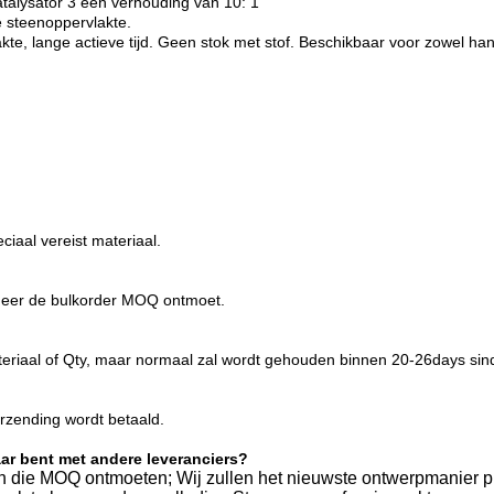
talysator 3 een verhouding van 10: 1
e steenoppervlakte.
akte, lange actieve tijd. Geen stok met stof. Beschikbaar voor zowel h
aal vereist materiaal.
nneer de bulkorder MOQ ontmoet.
 materiaal of Qty, maar normaal zal wordt gehouden binnen 20-26days sin
rzending wordt betaald.
aar bent met andere leveranciers?
en die MOQ ontmoeten; Wij zullen het nieuwste ontwerpmanier p