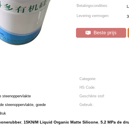
Betalingscondities:
L
Levering vermogen:
3
Beste prijs
Categorie:
HS Code:
e steenoppervlakte
Geschikte stof:
 de steenoppervlakte, goede
Gebruik:
druk
iconerubber
15KN/M Liquid Organic Matte Silicone
5.2 MPa de dr
,
,