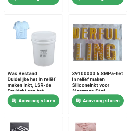
Fabrieksreis
Kwaliteitscontrole
Contacteer ons
Verzoek om een Citaat
Was Bestand
39100000 6.8MPa-het
Duidelijke het In reliëf
In reliëf maken
maken Inkt, LSR-de
Siliconeinkt voor
Silicone Rubberinkt
Drukinkt van het
Algemene Stof
Siliconescherm
Aanvraag sturen
Aanvraag sturen
Het Siliconeinkt van de het schermdruk
In reliëf makende Siliconeinkt