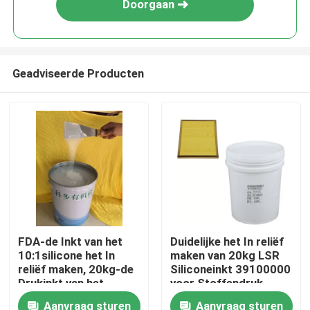
Doorgaan
Geadviseerde Producten
Huis
FDA-de Inkt van het
Duidelijke het In reliëf
10:1silicone het In
maken van 20kg LSR
Producten
reliëf maken, 20kg-de
Siliconeinkt 39100000
Drukinkt van het
voor Stoffendruk
Siliconescherm
Aanvraag sturen
Aanvraag sturen
Ongeveer ons