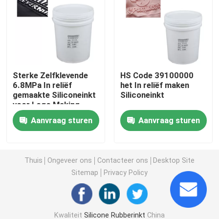
Vloeibaar Vormend Silicone
Sokkensilicone
Sterke Zelfklevende
HS Code 39100000
6.8MPa In reliëf
het In reliëf maken
De Drukinkt van de hitteoverdracht
gemaakte Siliconeinkt
Siliconeinkt
voor Logo Making
Silicone Gebaseerde Deklaag
Aanvraag sturen
Aanvraag sturen
Matte Silicone
Thuis
Ongeveer ons
Contacteer ons
Desktop Site
Sitemap
Privacy Policy
Glanzend Silicone
Elektrisch Geleidend Siliconerubber
Kwaliteit
Silicone Rubberinkt
China