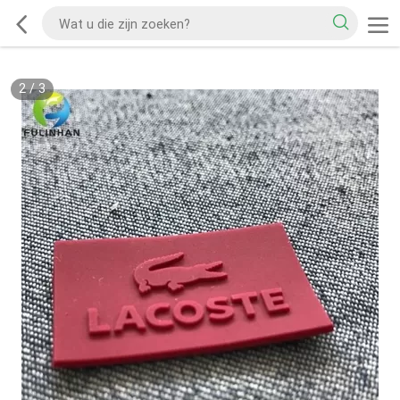
2
/
3