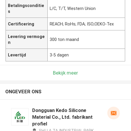
Betalingsconditie
L/C, T/T, Western Union
s
Certificering
REACH; RoHs; FDA; ISO;OEKO-Tex
Levering vermoge
300 ton maand
n
Levertijd
3-5 dagen
Bekijk meer
ONGEVEER ONS
Dongguan Kedo Silicone
Material Co., Ltd. fabrikant
profiel
SHI LA TA INDUSTRIAL PARK