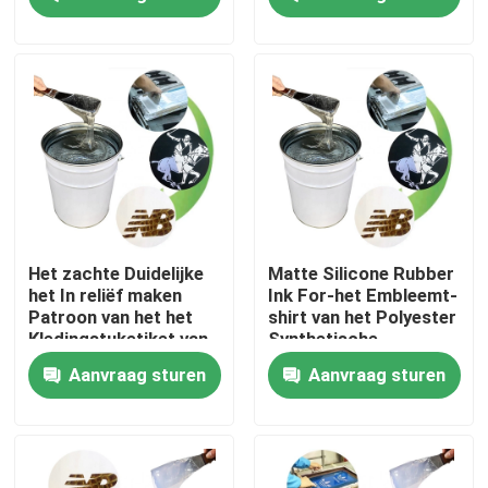
maken
Fabrieksreis
Kwaliteitscontrole
Contacteer ons
Verzoek om een Citaat
Het zachte Duidelijke
Matte Silicone Rubber
het In reliëf maken
Ink For-het Embleemt-
Patroon van het het
shirt van het Polyester
Silicone Rubberinkt
Kledingstuketiket van
Synthetische
de Inktscheur Bestand
Kledingstuk
Aanvraag sturen
Aanvraag sturen
Het Siliconeinkt van de het schermdruk
In reliëf makende Siliconeinkt