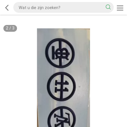
2
/
3