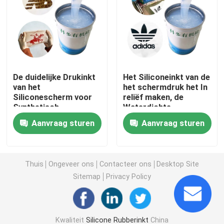
Vloeibaar Vormend Silicone
Sokkensilicone
De duidelijke Drukinkt
Het Siliconeinkt van de
van het
het schermdruk het In
De Drukinkt van de hitteoverdracht
Siliconescherm voor
reliëf maken, de
Synthetisch
Waterdichte
Kledingstuk 35
Vriendschappelijke
Silicone Gebaseerde Deklaag
Aanvraag sturen
Aanvraag sturen
Hardheid
Inkt van Eco
Matte Silicone
Thuis
Ongeveer ons
Contacteer ons
Desktop Site
Sitemap
Privacy Policy
Glanzend Silicone
Elektrisch Geleidend Siliconerubber
Kwaliteit
Silicone Rubberinkt
China