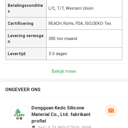
Betalingsconditie
L/C, T/T, Western Union
s
Certificering
REACH; RoHs; FDA; ISO;OEKO-Tex
Levering vermoge
300 ton maand
n
Levertijd
3-5 dagen
Bekijk meer
ONGEVEER ONS
Dongguan Kedo Silicone
Material Co., Ltd. fabrikant
profiel
SHI LA TA INDUSTRIAL PARK