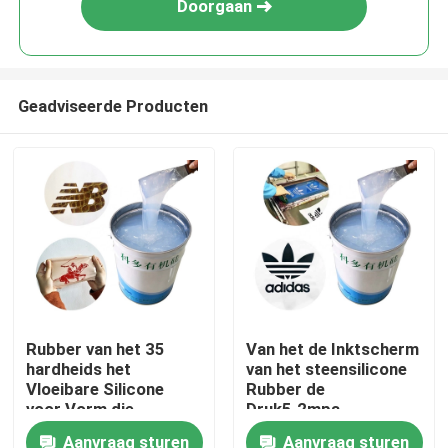
Doorgaan
Geadviseerde Producten
Huis
Rubber van het 35
Van het de Inktscherm
hardheids het
van het steensilicone
Producten
Vloeibare Silicone
Rubber de
voor Vorm die
Druk5.2mpa
Viscositeit 12000
Treksterkte
Aanvraag sturen
Aanvraag sturen
Ongeveer ons