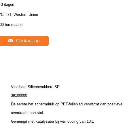
-3 dagen
/C, T/T, Western Union
00 ton maand
Contact nu
Vloeibare Siliconerubber/LSR
39100000
De eerste het schermdruk op PET-folieblad verwarmt dan positieve
overdracht aan stof
Gemengd met katalysator bij verhouding van 10:1