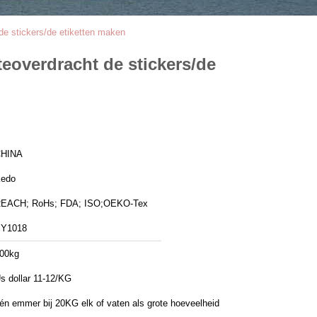
 de stickers/de etiketten maken
teoverdracht de stickers/de
HINA
edo
EACH; RoHs; FDA; ISO;OEKO-Tex
Y1018
00kg
s dollar 11-12/KG
én emmer bij 20KG elk of vaten als grote hoeveelheid