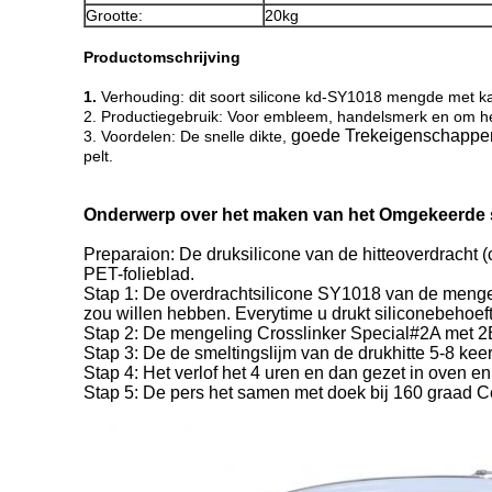
Grootte:
20kg
Productomschrijving
1.
Verhouding: dit soort silicone kd-SY1018 mengde met ka
2. Productiegebruik: Voor embleem, handelsmerk en om het
goede Trekeigenschappe
3. Voordelen: De snelle dikte,
pelt.
Onderwerp over het maken van het Omgekeerde si
Preparaion: De druksilicone van de hitteoverdracht (
PET-folieblad.
Stap 1: De overdrachtsilicone SY1018 van de mengeli
zou willen hebben. Everytime u drukt siliconebehoe
Stap 2: De mengeling Crosslinker Special#2A met 2B 
Stap 3: De de smeltingslijm van de drukhitte 5-8 kee
Stap 4: Het verlof het 4 uren en dan gezet in oven e
Stap 5: De pers het samen met doek bij 160 graad Ce