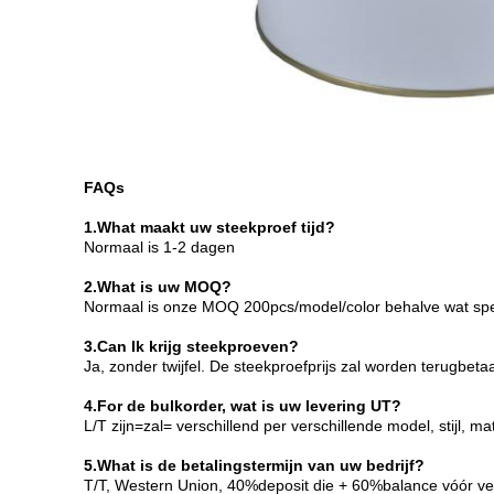
FAQs
1.What maakt uw steekproef tijd?
Normaal is 1-2 dagen
2.What is uw MOQ?
Normaal is onze MOQ 200pcs/model/color behalve wat speci
3.Can Ik krijg steekproeven?
Ja, zonder twijfel. De steekproefprijs zal worden terugb
4.For de bulkorder, wat is uw levering UT?
L/T zijn=zal= verschillend per verschillende model, stijl,
5.What is de betalingstermijn van uw bedrijf?
T/T, Western Union, 40%deposit die + 60%balance vóór ve