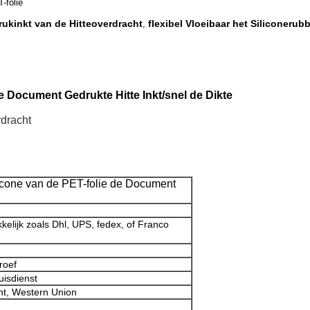
-folie
ukinkt van de Hitteoverdracht
flexibel Vloeibaar het Siliconerub
,
e Document Gedrukte Hitte Inkt/snel de Dikte
dracht
licone van de PET-folie de Document
kelijk zoals Dhl, UPS, fedex, of Franco
roef
uisdienst
ht, Western Union