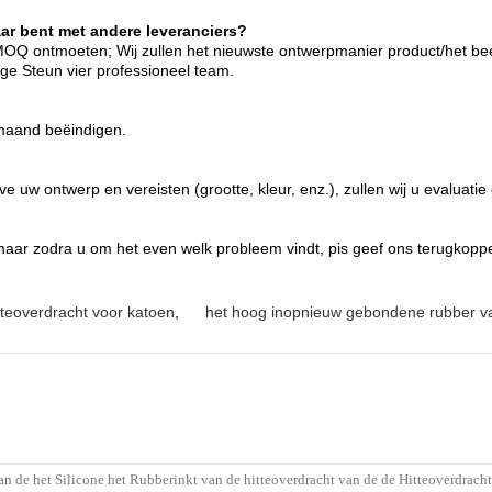
aar bent met andere leveranciers?
 MOQ ontmoeten; Wij zullen het nieuwste ontwerpmanier product/het b
ge Steun vier professioneel team.
 maand beëindigen.
 uw ontwerp en vereisten (grootte, kleur, enz.), zullen wij u evaluatie
, maar zodra u om het even welk probleem vindt, pis geef ons terugko
itteoverdracht voor katoen
,
het hoog inopnieuw gebondene rubber van