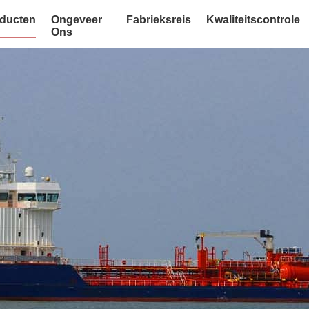
ducten
Ongeveer
Fabrieksreis
Kwaliteitscontrole
Ons