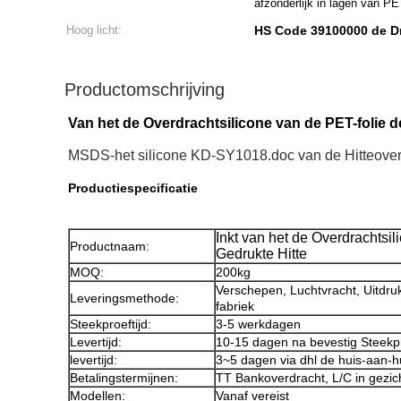
afzonderlijk in lagen van PET
Hoog licht:
HS Code 39100000 de Dr
Productomschrijving
Van het de Overdrachtsilicone van de PET-folie d
MSDS-het silicone KD-SY1018.doc van de Hitteover
Productiespecificatie
Inkt van het de Overdrachtsi
Productnaam:
Gedrukte Hitte
MOQ:
200kg
Verschepen, Luchtvracht, Uitdruk
Leveringsmethode:
fabriek
Steekproeftijd:
3-5 werkdagen
Levertijd:
10-15 dagen na bevestig Steekp
levertijd:
3~5 dagen via dhl de huis-aan-h
Betalingstermijnen:
TT Bankoverdracht, L/C in gezic
Modellen:
Vanaf vereist