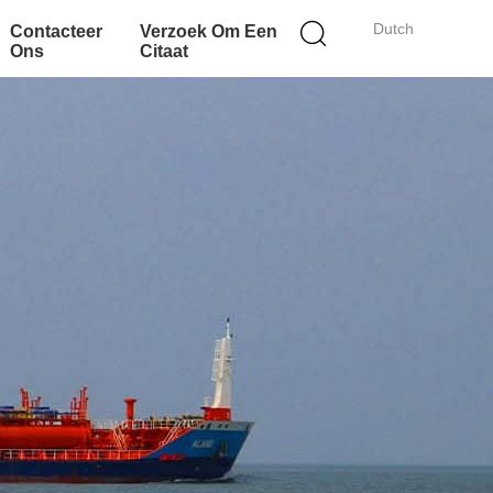
Dutch
Contacteer
Verzoek Om Een
Ons
Citaat