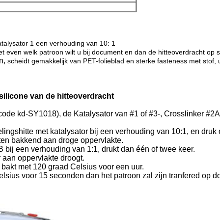
talysator 1 een verhouding van 10: 1
 even welk patroon wilt u bij document en dan de hitteoverdracht op s
n,
scheidt gemakkelijk van PET-folieblad en sterke fasteness met stof, u
licone van de hitteoverdracht
code kd-SY1018), de Katalysator van #1 of #3-, Crosslinker #2A 
ngshitte met katalysator bij een verhouding van 10:1, en druk 
ften bakkend aan droge oppervlakte.
bij een verhouding van 1:1, drukt dan één of twee keer.
r aan oppervlakte droogt.
n bakt met 120 graad Celsius voor een uur.
lsius voor 15 seconden dan het patroon zal zijn tranfered op d