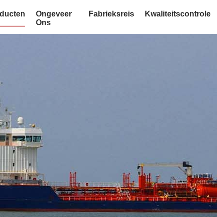
ducten
Ongeveer
Fabrieksreis
Kwaliteitscontrole
Ons