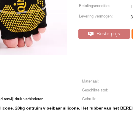
Betalingscondities:
L
Levering vermogen:
3
Beste prijs
Materiaal:
Geschikte stof:
jd terwijl druk verhinderen
Gebruik:
ilicone
20kg ontruim vloeibaar silicone
Het rubber van het BEREIK
,
,