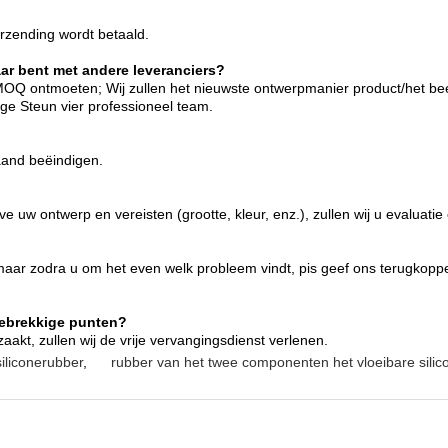
rzending wordt betaald.
aar bent met andere leveranciers?
 MOQ ontmoeten; Wij zullen het nieuwste ontwerpmanier product/het b
ge Steun vier professioneel team.
aand beëindigen.
 uw ontwerp en vereisten (grootte, kleur, enz.), zullen wij u evaluatie
, maar zodra u om het even welk probleem vindt, pis geef ons terugko
gebrekkige punten?
aakt, zullen wij de vrije vervangingsdienst verlenen.
iliconerubber
,
rubber van het twee componenten het vloeibare sili