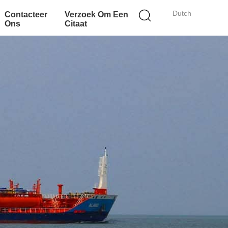
Dutch
Contacteer
Verzoek Om Een
Ons
Citaat