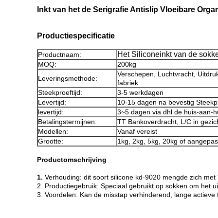
Inkt van het de Serigrafie Antislip Vloeibare Org
Productiespecificatie
Het Siliconeinkt van de sokke
Productnaam:
MOQ:
200kg
Verschepen, Luchtvracht, Uitdruk
Leveringsmethode:
fabriek
Steekproeftijd:
3-5 werkdagen
Levertijd:
10-15 dagen na bevestig Steekp
levertijd:
3~5 dagen via dhl de huis-aan-h
Betalingstermijnen:
TT Bankoverdracht, L/C in gezic
Modellen:
Vanaf vereist
Grootte:
1kg, 2kg, 5kg, 20kg of aangepas
Productomschrijving
1.
Verhouding: dit soort silicone kd-9020 mengde zich met
2. Productiegebruik: Speciaal gebruikt op sokken om het uit
3. Voordelen: Kan de misstap verhinderend, lange actieve t