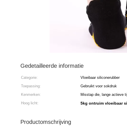
Gedetailleerde informatie
Categorie:
Vloeibaar siliconerubber
Toepassing:
Gebruikt voor sokdruk
Kenmerken:
Misstap die, lange actieve ti
Hoog licht:
5kg ontruim vloeibaar s
Productomschrijving