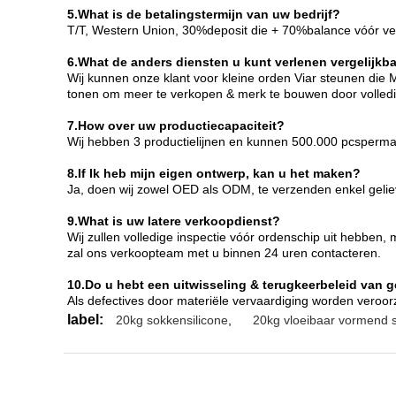
5.What is de betalingstermijn van uw bedrijf?
T/T, Western Union, 30%deposit die + 70%balance vóór ve
6.What de anders diensten u kunt verlenen vergelijkb
Wij kunnen onze klant voor kleine orden Viar steunen die
tonen om meer te verkopen & merk te bouwen door volledi
7.How over uw productiecapaciteit?
Wij hebben 3 productielijnen en kunnen 500.000 pcsperm
8.If Ik heb mijn eigen ontwerp, kan u het maken?
Ja, doen wij zowel OED als ODM, te verzenden enkel gelieve
9.What is uw latere verkoopdienst?
Wij zullen volledige inspectie vóór ordenschip uit hebben
zal ons verkoopteam met u binnen 24 uren contacteren.
10.Do u hebt een uitwisseling & terugkeerbeleid van 
Als defectives door materiële vervaardiging worden veroorz
label:
20kg sokkensilicone
,
20kg vloeibaar vormend s