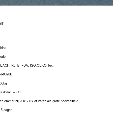
sr
hina
edo
EACH; RoHs; FDA; ISO;OEKO-Tex.
d-9020B
00kg
s dollar 5-6/KG
én emmer bij 20KG elk of vaten als grote hoeveelheid
-5 dagen