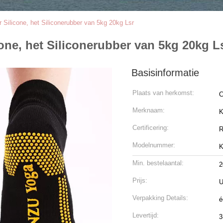
 Silicone, het Siliconerubber van 5kg 20kg Lsr
one, het Siliconerubber van 5kg 20kg L
Basisinformatie
Plaats van herkomst:
C
Merknaam:
K
Certificering:
R
Modelnummer:
K
Min. bestelaantal:
2
Prijs:
U
Verpakking Details:
é
Levertijd:
3