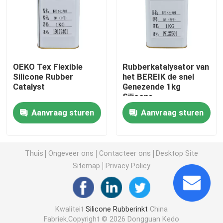
Vloeibaar Vormend Silicone
Sokkensilicone
OEKO Tex Flexible
Rubberkatalysator van
Silicone Rubber
het BEREIK de snel
Catalyst
Genezende 1kg
De Drukinkt van de hitteoverdracht
Silicone
Aanvraag sturen
Aanvraag sturen
Silicone Gebaseerde Deklaag
Matte Silicone
Thuis
Ongeveer ons
Contacteer ons
Desktop Site
Sitemap
Privacy Policy
Glanzend Silicone
Kwaliteit
Silicone Rubberinkt
China
Elektrisch Geleidend Siliconerubber
Fabriek.Copyright © 2026 Dongguan Kedo