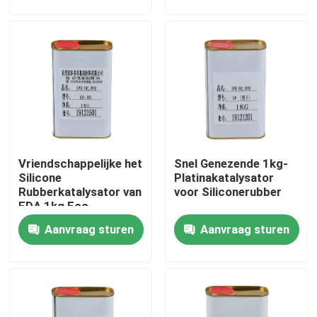
Fabrieksreis
Kwaliteitscontrole
Contacteer ons
Vriendschappelijke het
Snel Genezende 1kg-
Verzoek om een Citaat
Silicone
Platinakatalysator
Rubberkatalysator van
voor Siliconerubber
FDA 1kg Eco
Silicone Rubberinkt
Aanvraag sturen
Aanvraag sturen
Het Siliconeinkt van de het schermdruk
In reliëf makende Siliconeinkt