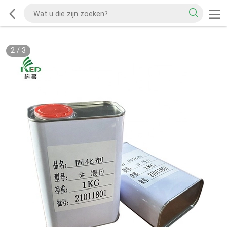
2
/
3