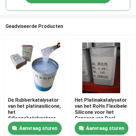
Geadviseerde Producten
Huis
De Rubberkatalysator
Het Platinakatalysator
van het platinasilicone,
van het RoHs Flexibele
het
Silicone voor het
Producten
Siliconekatalysators
Genezen van Doel
van de
Aanvraag sturen
Aanvraag sturen
Vulcanisatieversneller
Ongeveer ons