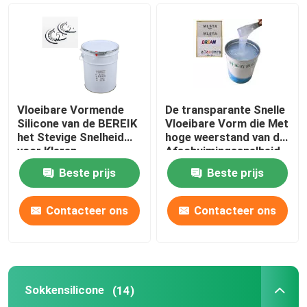
Silicone Gebaseerde Deklaag
Matte Silicone
Vloeibare Vormende
De transparante Snelle
Glanzend Silicone
Silicone van de BEREIK
Vloeibare Vorm die Met
het Stevige Snelheid
hoge weerstand van de
voor Kleren
Afschuimingssnelheid
Rubber maken
Elektrisch Geleidend Siliconerubber
Beste prijs
Beste prijs
Silicone Rubberkleefstof
Contacteer ons
Contacteer ons
Silicone Rubberpigment
Sokkensilicone
(14)
Silicone Rubberkatalysator