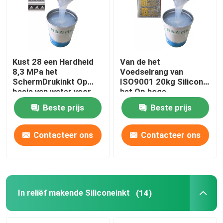
Kust 28 een Hardheid
Van de het
8,3 MPa het
Voedselrang van
SchermDrukinkt Op
ISO9001 20kg Silicone
basis van water voor
het Op hoge
Elastische Singelband
temperatuur voor
Beste prijs
Beste prijs
Kleurendeklaag
Contacteer ons
Contacteer ons
Thuis
Over ons
In reliëf makende Siliconeinkt
(14)
Contacten