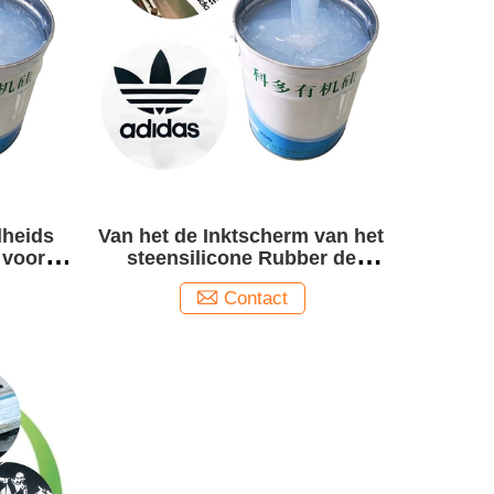
dheids
Van het de Inktscherm van het
 voor
steensilicone Rubber de
12000
Druk5.2mpa Treksterkte
Contact