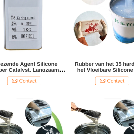
ezende Agent Silicone
Rubber van het 35 har
er Catalyst, Langzaam
het Vloeibare Silicone
end Duidelijk Vloeibaar
Vorm die Viscositeit 
Contact
Contact
Silicone
maken