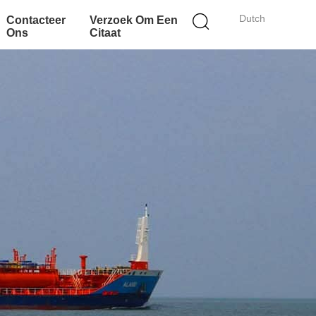
Dutch
Contacteer
Verzoek Om Een
Ons
Citaat