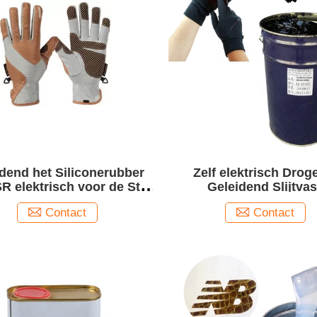
dend het Siliconerubber
Zelf elektrisch Drog
R elektrisch voor de Stof
Geleidend Slijtvas
 de Touch screenwinter
Siliconerubber
Contact
Contact