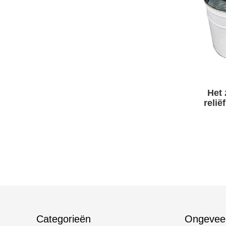
Het 
reli
het 
Categorieën
Ongevee