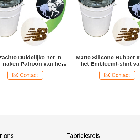
zachte Duidelijke het In
Matte Silicone Rubber I
ëf maken Patroon van het
het Embleemt-shirt va
Kledingstuketiket van de
Polyester Synthetis
Contact
Contact
Inktscheur Bestand
Kledingstuk
r ons
Fabrieksreis