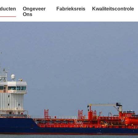
ducten
Ongeveer
Fabrieksreis
Kwaliteitscontrole
Ons