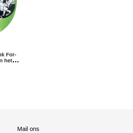
nk For-
n het
che
Mail ons