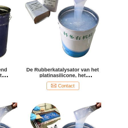
end
De Rubberkatalysator van het
t
platinasilicone, het
Siliconekatalysators van de
Contact
Vulcanisatieversneller