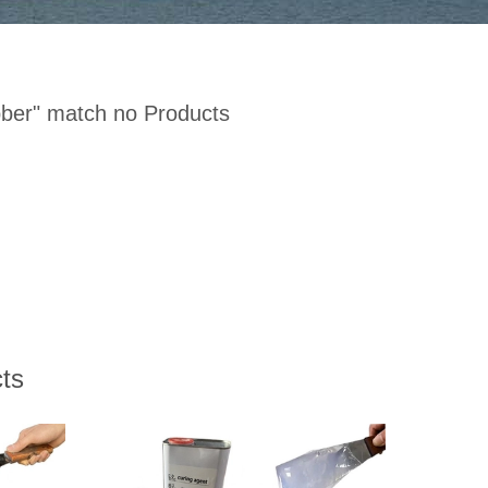
bber
" match no Products
ts