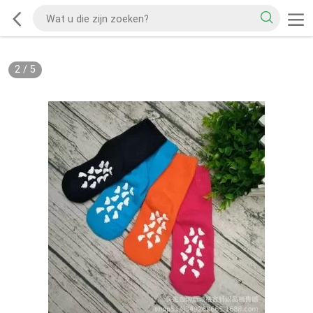
2
/
5