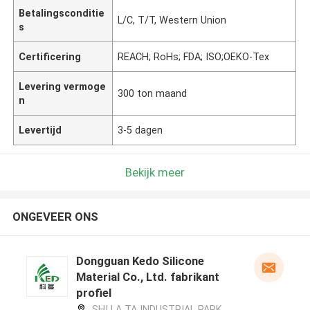
Betalingsconditie
L/C, T/T, Western Union
s
Certificering
REACH; RoHs; FDA; ISO;OEKO-Tex
Levering vermoge
300 ton maand
n
Levertijd
3-5 dagen
Bekijk meer
ONGEVEER ONS
Dongguan Kedo Silicone
Material Co., Ltd. fabrikant
profiel
SHI LA TA INDUSTRIAL PARK