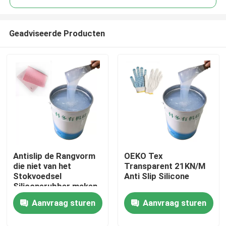
Geadviseerde Producten
Antislip de Rangvorm
OEKO Tex
Thuis
die niet van het
Transparent 21KN/M
Stokvoedsel
Anti Slip Silicone
Siliconerubber maken
Over ons
Aanvraag sturen
Aanvraag sturen
Contacten