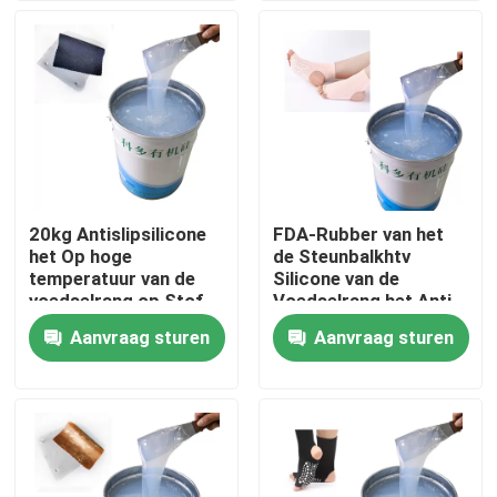
Producten
Silicone Rubberinkt
Het Siliconeinkt van de het schermdruk
20kg Antislipsilicone
FDA-Rubber van het
het Op hoge
de Steunbalkhtv
In reliëf makende Siliconeinkt
temperatuur van de
Silicone van de
voedselrang op Stof
Voedselrang het Anti
Aanvraag sturen
Aanvraag sturen
Vloeibaar Vormend Silicone
Sokkensilicone
De Drukinkt van de hitteoverdracht