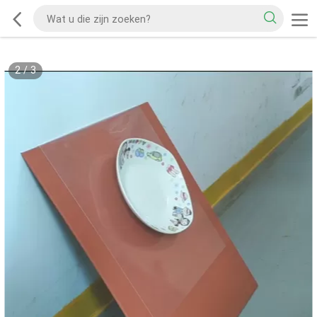
2
/
3