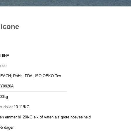
licone
HINA
edo
EACH; RoHs; FDA; ISO;OEKO-Tex
Y9920A
00kg
s dollar 10-11/KG
én emmer bij 20KG elk of vaten als grote hoeveelheid
-5 dagen