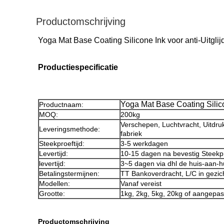
Productomschrijving
Yoga Mat Base Coating Silicone Ink voor anti-Uitglijd
Productiespecificatie
Yoga Mat Base Coating Silicon
Productnaam:
MOQ:
200kg
Verschepen, Luchtvracht, Uitdruk
Leveringsmethode:
fabriek
Steekproeftijd:
3-5 werkdagen
Levertijd:
10-15 dagen na bevestig Steekp
levertijd:
3~5 dagen via dhl de huis-aan-h
Betalingstermijnen:
TT Bankoverdracht, L/C in gezic
Modellen:
Vanaf vereist
Grootte:
1kg, 2kg, 5kg, 20kg of aangepas
Productomschrijving