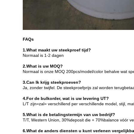
FAQs
1.What maakt uw steekproef tijd?
Normaal is 1-2 dagen
2.What is uw MOQ?
Normaal is onze MOQ 200pcs/model/color behalve wat speci
3.Can Ik krijg steekproeven?
Ja, zonder twijfel. De steekproefprijs zal worden terugb
4.For de bulkorder, wat is uw levering UT?
L/T zijn=zal= verschillend per verschillende model, stijl,
5.What is de betalingstermijn van uw bedrijf?
T/T, Western Union, 30%deposit die + 70%balance vóór ve
6.What de anders diensten u kunt verlenen vergelijkb