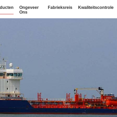
ducten
Ongeveer
Fabrieksreis
Kwaliteitscontrole
Ons