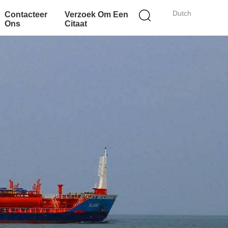
Dutch
Contacteer
Verzoek Om Een
Ons
Citaat