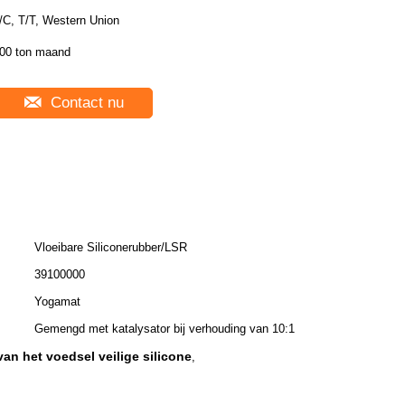
/C, T/T, Western Union
00 ton maand
Contact nu
Vloeibare Siliconerubber/LSR
39100000
Yogamat
Gemengd met katalysator bij verhouding van 10:1
an het voedsel veilige silicone
,