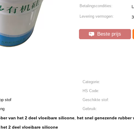
Betalingscondities:
L
Levering vermogen:
3
Beste prijs
Categorie:
HS Code:
op stof
Geschikte stof:
ing
Gebruik:
bber van het 2 deel vloeibare silicone
het snel genezende rubber v
,
 het 2 deel vloeibare silicone