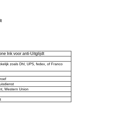
t
e Ink voor anti-Uitglijdt
kelijk zoals Dhl, UPS, fedex, of Franco
roef
uisdienst
ht, Western Union
t