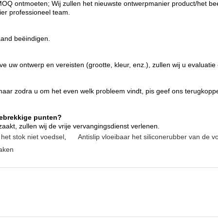
 MOQ ontmoeten; Wij zullen het nieuwste ontwerpmanier product/het be
er professioneel team.
aand beëindigen.
 uw ontwerp en vereisten (grootte, kleur, enz.), zullen wij u evaluatie
, maar zodra u om het even welk probleem vindt, pis geef ons terugko
gebrekkige punten?
aakt, zullen wij de vrije vervangingsdienst verlenen.
het stok niet voedsel
,
Antislip vloeibaar het siliconerubber van de 
maken