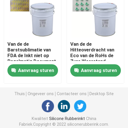
Silicone Gebaseerde Deklaag
Matte Silicone
Van de de
Van de de
Barstsublimatie van
Hitteoverdracht van
Glanzend Silicone
FDA de Inkt niet op
Eco van de RoHs de
Regelmatig Document
Zure Weerstand
Vriendschappelijke
Elektrisch Geleidend Siliconerubber
Aanvraag sturen
Aanvraag sturen
Printer Ink
Silicone Rubberkleefstof
Thuis
Ongeveer ons
Contacteer ons
Desktop Site
Silicone Rubberpigment
Kwaliteit
Silicone Rubberinkt
China
Silicone Rubberkatalysator
Fabriek.Copyright © 2022 siliconerubberink.com.