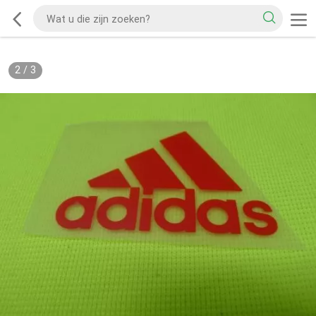
2
/
3