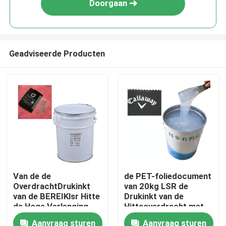
Doorgaan
Geadviseerde Producten
Thuis
Van de de
de PET-foliedocument
OverdrachtDrukinkt
van 20kg LSR de
Over ons
van de BEREIKlsr Hitte
Drukinkt van de
de Hoge Verlenging
Hitteoverdracht met
Sterke Fasteness
Katalysator wordt
Aanvraag sturen
Aanvraag sturen
Contacten