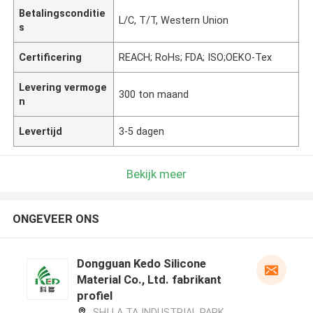
Betalingsconditie
L/C, T/T, Western Union
s
Certificering
REACH; RoHs; FDA; ISO;OEKO-Tex
Levering vermoge
300 ton maand
n
Levertijd
3-5 dagen
Bekijk meer
ONGEVEER ONS
Dongguan Kedo Silicone
Material Co., Ltd. fabrikant
profiel
SHI LA TA INDUSTRIAL PARK