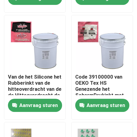
gemengd die
Producten
Silicone Rubberinkt
Het Siliconeinkt van de het schermdruk
In reliëf makende Siliconeinkt
Van de het Silicone het
Code 39100000 van
Rubberinkt van de
OEKO Tex HS
hitteoverdracht van de
Genezende het
Vloeibaar Vormend Silicone
de Hitteoverdracht de
SchermDrukinkt met
stickers/de etiketten
Hittepers
Aanvraag sturen
Aanvraag sturen
maken
Sokkensilicone
De Drukinkt van de hitteoverdracht