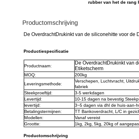
rubber van het de rang h
Productomschrijving
De OverdrachtDrukinkt van de siliconehitte voor de 
Productiespecificatie
De OverdrachtDrukinkt van de
Productnaam:
Etiketscherm
MOQ:
200kg
Verschepen, Luchtvracht, Uitdruk
Leveringsmethode:
fabriek
Steekproeftijd:
3-5 werkdagen
Levertijd:
10-15 dagen na bevestig Steekp
levertijd:
3~5 dagen via dhl de huis-aan-h
Betalingstermijnen:
TT Bankoverdracht, L/C in gezic
Modellen:
Vanaf vereist
Grootte:
1kg, 2kg, 5kg, 20kg of aangepas
Productomschrijving