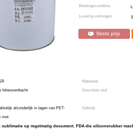
Betalingscondities:
L
Levering vermogen:
3
Beste prijs
LSR
Materiaal:
e hitteoverdracht
Geschikte stof:
akkelijk afzonderlijk in lagen van PET-
Gebruik:
s met
et sublimatie op regelmatig document
FDA die siliconerubber mac
,