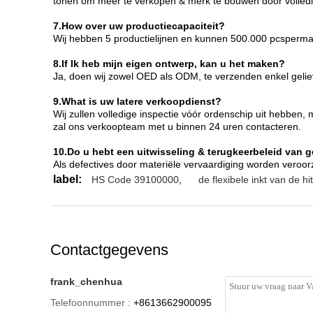
tonen om meer te verkopen & merk te bouwen door volledi
7.How over uw productiecapaciteit?
Wij hebben 5 productielijnen en kunnen 500.000 pcsperm
8.If Ik heb mijn eigen ontwerp, kan u het maken?
Ja, doen wij zowel OED als ODM, te verzenden enkel gelieve
9.What is uw latere verkoopdienst?
Wij zullen volledige inspectie vóór ordenschip uit hebben
zal ons verkoopteam met u binnen 24 uren contacteren.
10.Do u hebt een uitwisseling & terugkeerbeleid van 
Als defectives door materiële vervaardiging worden veroorz
label:
HS Code 39100000
,
de flexibele inkt van de h
Contactgegevens
frank_chenhua
Telefoonnummer :
+8613662900095