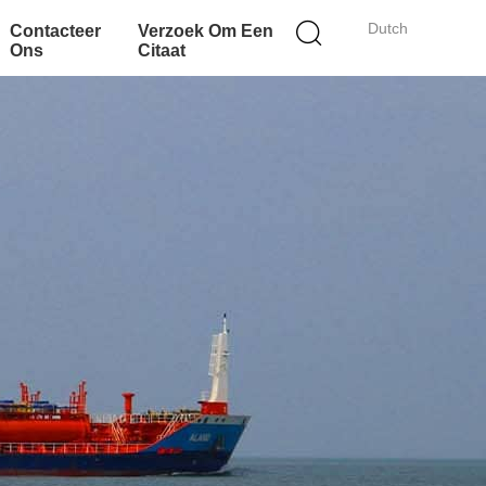
Dutch
Contacteer
Verzoek Om Een
Ons
Citaat