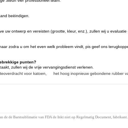
ge Steun vier professioneel team.
aand beëindigen.
 uw ontwerp en vereisten (grootte, kleur, enz.), zullen wij u evaluatie
, maar zodra u om het even welk probleem vindt, pis geef ons terugko
gebrekkige punten?
aakt, zullen wij de vrije vervangingsdienst verlenen.
itteoverdracht voor katoen
,
het hoog inopnieuw gebondene rubber van