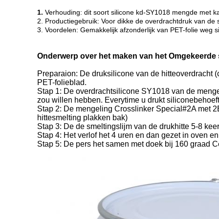
1.
Verhouding: dit soort silicone kd-SY1018 mengde met ka
2. Productiegebruik: Voor dikke de overdrachtdruk van de s
3. Voordelen: Gemakkelijk afzonderlijk van PET-folie weg si
Onderwerp over het maken van het Omgekeerde si
Preparaion: De druksilicone van de hitteoverdracht (
PET-folieblad.
Stap 1: De overdrachtsilicone SY1018 van de mengeli
zou willen hebben. Everytime u drukt siliconebehoe
Stap 2: De mengeling Crosslinker Special#2A met 2B 
hittesmelting plakken bak)
Stap 3: De de smeltingslijm van de drukhitte 5-8 kee
Stap 4: Het verlof het 4 uren en dan gezet in oven e
Stap 5: De pers het samen met doek bij 160 graad Ce