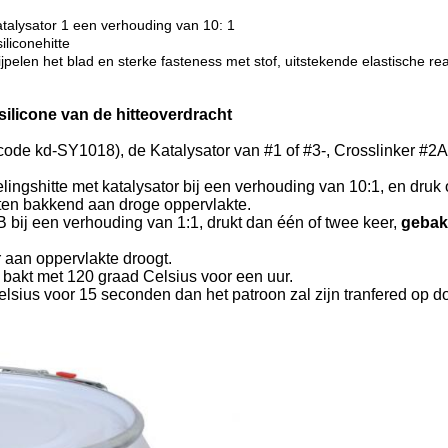
talysator 1 een verhouding van 10: 1
iliconehitte
jpelen het blad en sterke fasteness met stof, uitstekende elastische reac
licone van de hitteoverdracht
code kd-SY1018), de Katalysator van #1 of #3-, Crosslinker #2A 
ngshitte met katalysator bij een verhouding van 10:1, en druk 
ften bakkend aan droge oppervlakte.
bij een verhouding van 1:1, drukt dan één of twee keer,
geba
r aan oppervlakte droogt.
n bakt met 120 graad Celsius voor een uur.
lsius voor 15 seconden dan het patroon zal zijn tranfered op d