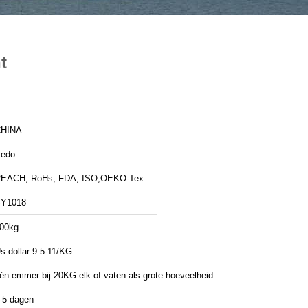
t
HINA
edo
EACH; RoHs; FDA; ISO;OEKO-Tex
Y1018
00kg
s dollar 9.5-11/KG
én emmer bij 20KG elk of vaten als grote hoeveelheid
-5 dagen