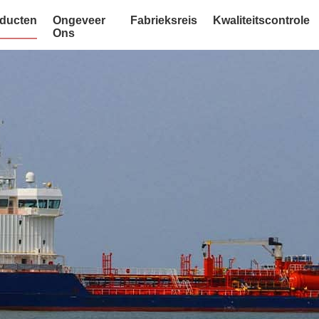
ducten
Ongeveer
Fabrieksreis
Kwaliteitscontrole
Ons