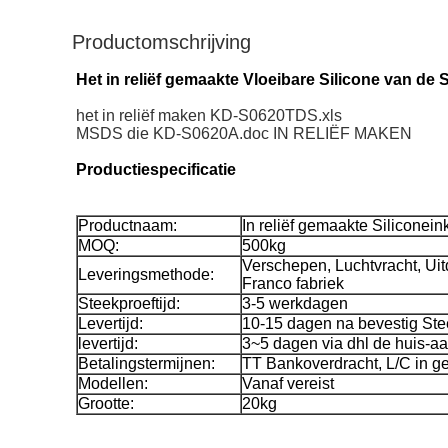
Productomschrijving
Het in reliëf gemaakte Vloeibare Silicone van de
het in reliëf maken KD-S0620TDS.xls
MSDS die KD-S0620A.doc IN RELIËF MAKEN
Productiespecificatie
Productnaam:
In reliëf gemaakte Siliconein
MOQ:
500kg
Verschepen, Luchtvracht, Uitd
Leveringsmethode:
Franco fabriek
Steekproeftijd:
3-5 werkdagen
Levertijd:
10-15 dagen na bevestig Ste
levertijd:
3~5 dagen via dhl de huis-aa
Betalingstermijnen:
TT Bankoverdracht, L/C in g
Modellen:
Vanaf vereist
Grootte:
20kg