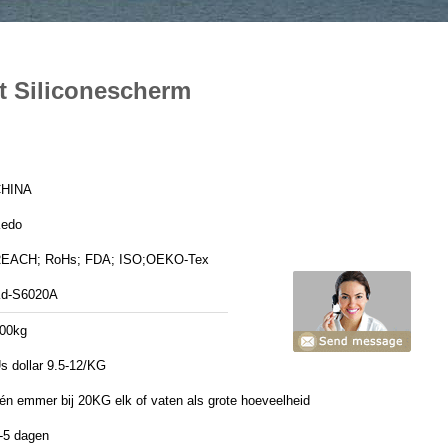
et Siliconescherm
HINA
edo
EACH; RoHs; FDA; ISO;OEKO-Tex
d-S6020A
00kg
s dollar 9.5-12/KG
én emmer bij 20KG elk of vaten als grote hoeveelheid
-5 dagen