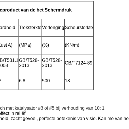
neproduct van de het Schermdruk
ardheid
Treksterkte
Verlenging
Scheursterkte
Kust A)
(MPa)
(%)
(KN/m)
B/T531.1
GB/T528-
GB/T528-
GB/T7124-89
2008
2013
2013
2
6.8
500
18
ch met katalysator #3 of #5 bij verhouding van 10: 1
ect in reliëf
heid, zacht gevoel, perfecte betekenis van visie. Kan me van h