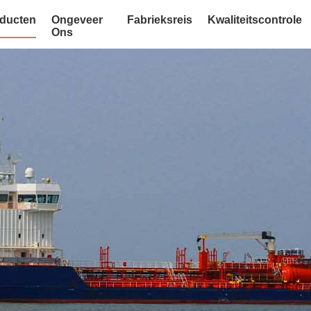
ducten
Ongeveer
Fabrieksreis
Kwaliteitscontrole
Ons