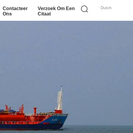
Dutch
Contacteer
Verzoek Om Een
Ons
Citaat