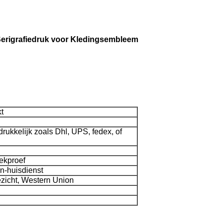
 Serigrafiedruk voor Kledingsembleem
kt
rukkelijk zoals Dhl, UPS, fedex, of
ekproef
n-huisdienst
ezicht, Western Union