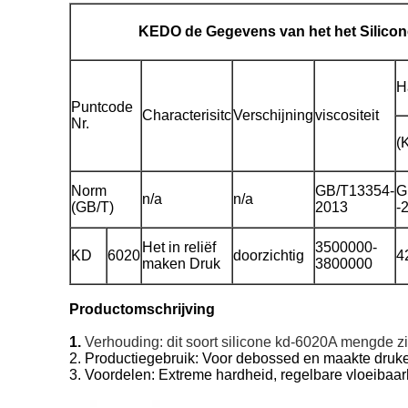
KEDO de Gegevens van het het Silico
H
Puntcode
Characterisitc
Verschijning
viscositeit
Nr.
(
Norm
GB/T13354-
G
n/a
n/a
(GB/T)
2013
-
Het in reliëf
3500000-
KD
6020
doorzichtig
4
maken Druk
3800000
Productomschrijving
1.
Verhouding: dit soort silicone kd-6020A mengde zi
2. Productiegebruik: Voor debossed en maakte drukeff
3. Voordelen: Extreme hardheid, regelbare vloeibaar