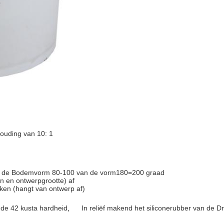
rhouding van 10: 1
an de Bodemvorm 80-100 van de vorm180=200 graad
n en ontwerpgrootte) af
kken (hangt van ontwerp af)
n de 42 kusta hardheid
,
In reliëf makend het siliconerubber van de Dru