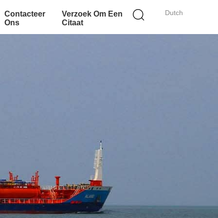
Dutch
Contacteer
Verzoek Om Een
Ons
Citaat