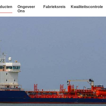
ducten
Ongeveer
Fabrieksreis
Kwaliteitscontrole
Ons