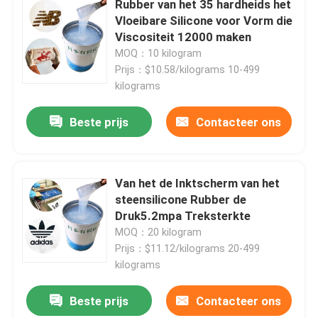
Rubber van het 35 hardheids het
Vloeibare Silicone voor Vorm die
Silicone Rubberkleefstof
Viscositeit 12000 maken
MOQ：10 kilogram
Prijs：$10.58/kilograms 10-499
Silicone Rubberpigment
kilograms
Beste prijs
Contacteer ons
Silicone Rubberkatalysator
Het Silicone van de machinedruk
Van het de Inktscherm van het
steensilicone Rubber de
Antislipsilicone
Druk5.2mpa Treksterkte
MOQ：20 kilogram
Prijs：$11.12/kilograms 20-499
kilograms
Beste prijs
Contacteer ons