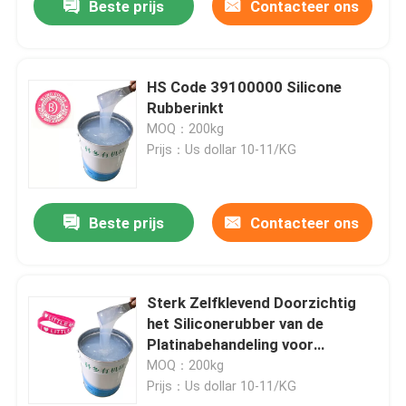
Beste prijs
Contacteer ons
HS Code 39100000 Silicone
Rubberinkt
MOQ：200kg
Prijs：Us dollar 10-11/KG
Beste prijs
Contacteer ons
Sterk Zelfklevend Doorzichtig
het Siliconerubber van de
Platinabehandeling voor
Armbandproducten
MOQ：200kg
Prijs：Us dollar 10-11/KG