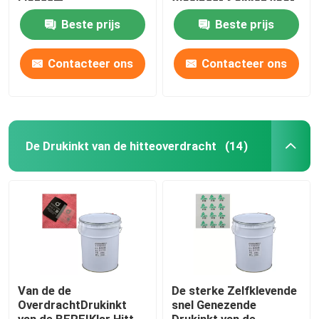
Lichaam
Vloeibaar Sokken voor
Antislipdeklaag
Beste prijs
Beste prijs
Contacteer ons
Contacteer ons
De Drukinkt van de hitteoverdracht
(14)
Van de de
De sterke Zelfklevende
OverdrachtDrukinkt
snel Genezende
van de BEREIKlsr Hitte
Drukinkt van de