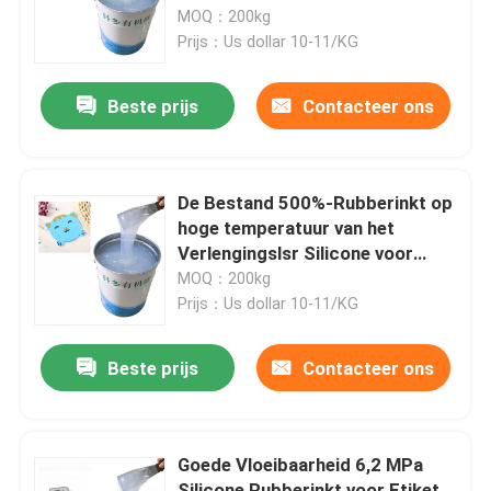
MOQ：200kg
Prijs：Us dollar 10-11/KG
Fabrieksreis
Beste prijs
Contacteer ons
Kwaliteitscontrole
Contacteer ons
De Bestand 500%-Rubberinkt op
hoge temperatuur van het
Verlengingslsr Silicone voor
Verzoek om een Citaat
Stootkussen het Vormen 10:1
MOQ：200kg
Prijs：Us dollar 10-11/KG
Silicone Rubberinkt
Beste prijs
Contacteer ons
Het Siliconeinkt van de het schermdruk
Goede Vloeibaarheid 6,2 MPa
In reliëf makende Siliconeinkt
Silicone Rubberinkt voor Etiket