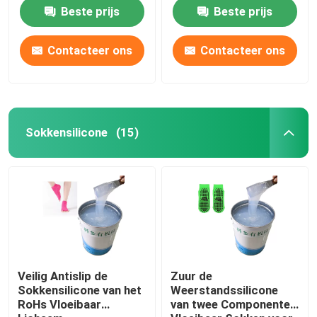
Rubber maken
Beste prijs
Beste prijs
Contacteer ons
Contacteer ons
Sokkensilicone
(15)
Veilig Antislip de
Zuur de
Sokkensilicone van het
Weerstandssilicone
RoHs Vloeibaar
van twee Componenten