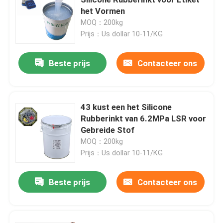
het Vormen
MOQ：200kg
Vloeibaar Vormend Silicone
Prijs：Us dollar 10-11/KG
Sokkensilicone
Beste prijs
Contacteer ons
De Drukinkt van de hitteoverdracht
43 kust een het Silicone
Rubberinkt van 6.2MPa LSR voor
Silicone Gebaseerde Deklaag
Gebreide Stof
MOQ：200kg
Matte Silicone
Prijs：Us dollar 10-11/KG
Beste prijs
Contacteer ons
Glanzend Silicone
Elektrisch Geleidend Siliconerubber