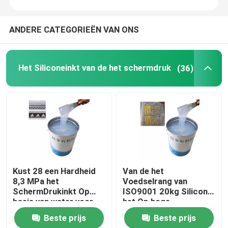
ANDERE CATEGORIEËN VAN ONS
Het Siliconeinkt van de het schermdruk
(36)
Kust 28 een Hardheid
Van de het
8,3 MPa het
Voedselrang van
SchermDrukinkt Op
ISO9001 20kg Silicone
basis van water voor
het Op hoge
Elastische Singelband
temperatuur voor
Beste prijs
Beste prijs
Kleurendeklaag