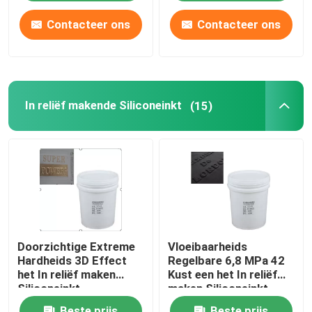
Contacteer ons
Contacteer ons
In reliëf makende Siliconeinkt
(15)
Doorzichtige Extreme
Vloeibaarheids
Hardheids 3D Effect
Regelbare 6,8 MPa 42
het In reliëf maken
Kust een het In reliëf
Siliconeinkt
maken Siliconeinkt
voor Stof
Beste prijs
Beste prijs