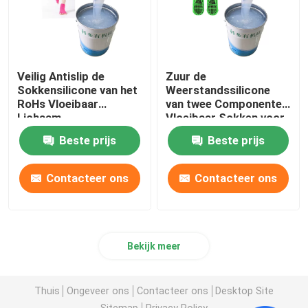
Veilig Antislip de
Zuur de
Sokkensilicone van het
Weerstandssilicone
RoHs Vloeibaar
van twee Componenten
Lichaam
Vloeibaar Sokken voor
Antislipdeklaag
Beste prijs
Beste prijs
Contacteer ons
Contacteer ons
Bekijk meer
Thuis
Ongeveer ons
Contacteer ons
Desktop Site
Sitemap
Privacy Policy