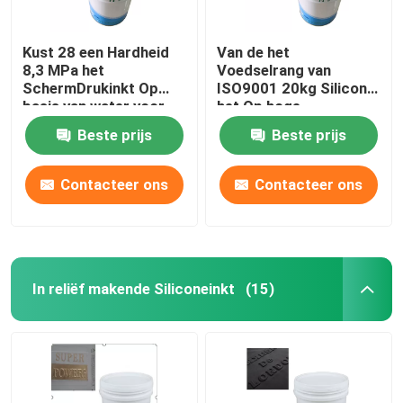
Kust 28 een Hardheid
Van de het
8,3 MPa het
Voedselrang van
SchermDrukinkt Op
ISO9001 20kg Silicone
basis van water voor
het Op hoge
Elastische Singelband
temperatuur voor
Beste prijs
Beste prijs
Kleurendeklaag
Contacteer ons
Contacteer ons
In reliëf makende Siliconeinkt
(15)