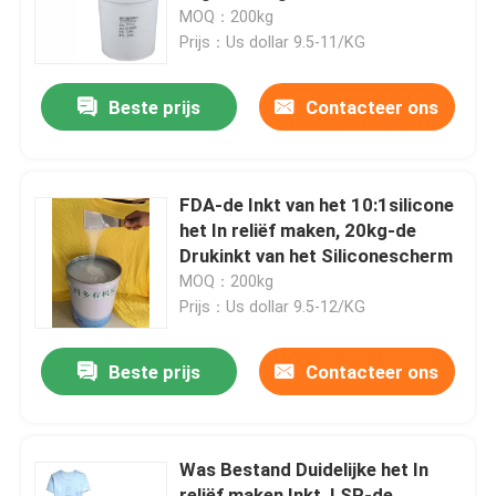
MOQ：200kg
Prijs：Us dollar 9.5-11/KG
Fabrieksreis
Beste prijs
Contacteer ons
Kwaliteitscontrole
Contacteer ons
FDA-de Inkt van het 10:1silicone
het In reliëf maken, 20kg-de
Drukinkt van het Siliconescherm
Verzoek om een Citaat
MOQ：200kg
Prijs：Us dollar 9.5-12/KG
Silicone Rubberinkt
Beste prijs
Contacteer ons
Het Siliconeinkt van de het schermdruk
Was Bestand Duidelijke het In
In reliëf makende Siliconeinkt
reliëf maken Inkt, LSR-de