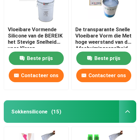
Vloeibare Vormende
De transparante Snelle
Silicone van de BEREIK
Vloeibare Vorm die Met
het Stevige Snelheid
hoge weerstand van de
voor Kleren
Afschuimingssnelheid
Rubber maken
Beste prijs
Beste prijs
Contacteer ons
Contacteer ons
Sokkensilicone
(15)