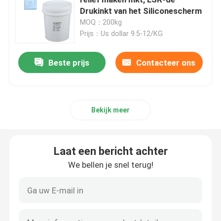
Drukinkt van het Siliconescherm
MOQ：200kg
Vloeibaar Vormend Silicone
Prijs：Us dollar 9.5-12/KG
Sokkensilicone
Beste prijs
Contacteer ons
De Drukinkt van de hitteoverdracht
Bekijk meer
Silicone Gebaseerde Deklaag
Laat een bericht achter
Matte Silicone
We bellen je snel terug!
Glanzend Silicone
Elektrisch Geleidend Siliconerubber