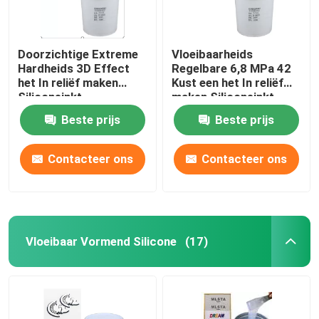
Doorzichtige Extreme
Vloeibaarheids
Hardheids 3D Effect
Regelbare 6,8 MPa 42
het In reliëf maken
Kust een het In reliëf
Siliconeinkt
maken Siliconeinkt
voor Stof
Beste prijs
Beste prijs
Contacteer ons
Contacteer ons
Vloeibaar Vormend Silicone
(17)