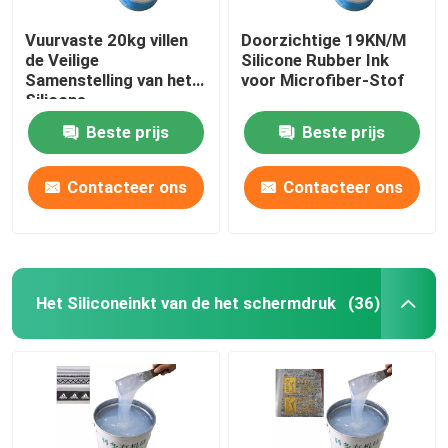
Vuurvaste 20kg villen
Doorzichtige 19KN/M
de Veilige
Silicone Rubber Ink
Samenstelling van het
voor Microfiber-Stof
Silicone
Rubberafgietsel
Beste prijs
Beste prijs
Contacteer ons
Contacteer ons
Het Siliconeinkt van de het schermdruk
(36)