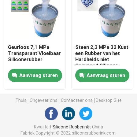
Silicone Gebaseerde Deklaag
Matte Silicone
Geurloos 7,1 MPa
Steen 2,3 MPa 32 Kust
Transparant Vloeibaar
een Rubber van het
Glanzend Silicone
Siliconerubber
Hardheids niet
Geleidend Silicone
Elektrisch Geleidend Siliconerubber
Aanvraag sturen
Aanvraag sturen
Silicone Rubberkleefstof
Thuis
Ongeveer ons
Contacteer ons
Desktop Site
Silicone Rubberpigment
Kwaliteit
Silicone Rubberinkt
China
Silicone Rubberkatalysator
Fabriek.Copyright © 2022 siliconerubberink.com.