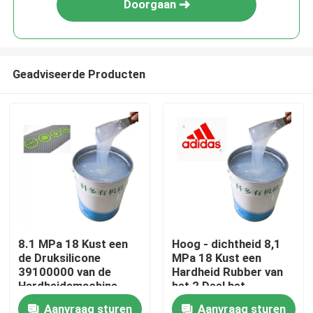
Doorgaan
Geadviseerde Producten
Thuis
8.1 MPa 18 Kust een
Hoog - dichtheid 8,1
de Druksilicone
MPa 18 Kust een
Over ons
39100000 van de
Hardheid Rubber van
Hardheidsmachine
het 2 Deel het
Vloeibare Silicone
Aanvraag sturen
Aanvraag sturen
Contacten