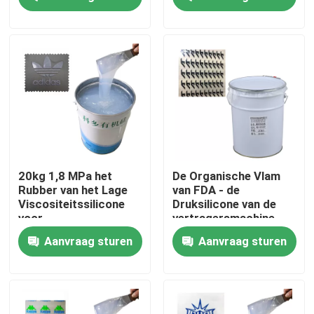
Producten
Silicone Rubberinkt
Het Siliconeinkt van de het schermdruk
In reliëf makende Siliconeinkt
20kg 1,8 MPa het
De Organische Vlam
Rubber van het Lage
van FDA - de
Viscositeitssilicone
Druksilicone van de
Vloeibaar Vormend Silicone
voor
vertragersmachine
Machinesverrichtingen
Aanvraag sturen
Aanvraag sturen
Sokkensilicone
De Drukinkt van de hitteoverdracht