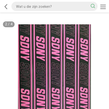
2
/
4