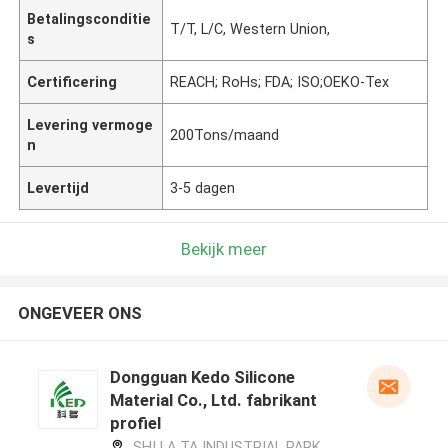
Betalingsconditie
T/T, L/C, Western Union,
s
Certificering
REACH; RoHs; FDA; ISO;OEKO-Tex
Levering vermoge
200Tons/maand
n
Levertijd
3-5 dagen
Bekijk meer
ONGEVEER ONS
Dongguan Kedo Silicone
Material Co., Ltd. fabrikant
profiel
SHI LA TA INDUSTRIAL PARK