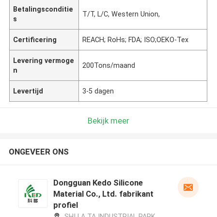
Betalingsconditie
T/T, L/C, Western Union,
s
Certificering
REACH; RoHs; FDA; ISO;OEKO-Tex
Levering vermoge
200Tons/maand
n
Levertijd
3-5 dagen
Bekijk meer
ONGEVEER ONS
Dongguan Kedo Silicone
Material Co., Ltd. fabrikant
profiel
SHI LA TA INDUSTRIAL PARK