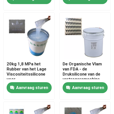
Producten
Silicone Rubberinkt
Het Siliconeinkt van de het schermdruk
In reliëf makende Siliconeinkt
20kg 1,8 MPa het
De Organische Vlam
Rubber van het Lage
van FDA - de
Viscositeitssilicone
Druksilicone van de
Vloeibaar Vormend Silicone
voor
vertragersmachine
Machinesverrichtingen
Aanvraag sturen
Aanvraag sturen
Sokkensilicone
De Drukinkt van de hitteoverdracht