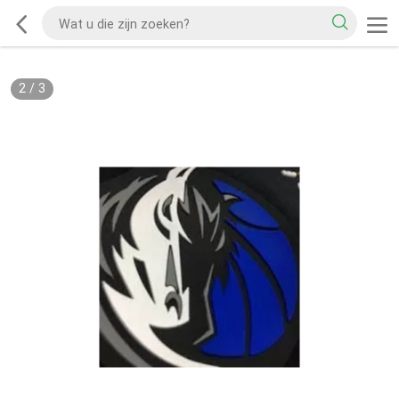
2
/
3