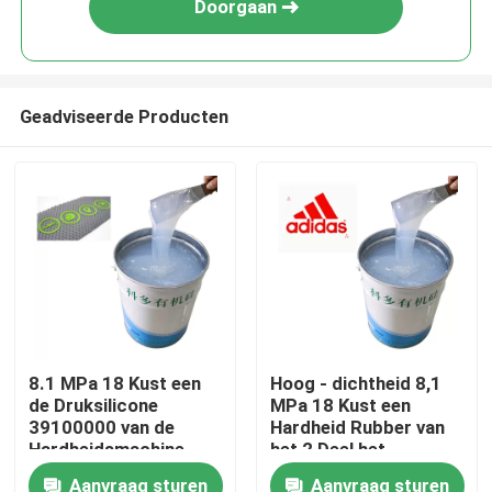
Doorgaan
Geadviseerde Producten
Thuis
8.1 MPa 18 Kust een
Hoog - dichtheid 8,1
de Druksilicone
MPa 18 Kust een
Over ons
39100000 van de
Hardheid Rubber van
Hardheidsmachine
het 2 Deel het
Vloeibare Silicone
Aanvraag sturen
Aanvraag sturen
Contacten