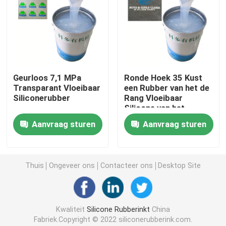
Silicone Gebaseerde Deklaag
Matte Silicone
Geurloos 7,1 MPa
Ronde Hoek 35 Kust
Transparant Vloeibaar
een Rubber van het de
Glanzend Silicone
Siliconerubber
Rang Vloeibaar
Silicone van het
Hardheidsvoedsel
Elektrisch Geleidend Siliconerubber
Aanvraag sturen
Aanvraag sturen
voor Machinedruk
Silicone Rubberkleefstof
Thuis
Ongeveer ons
Contacteer ons
Desktop Site
Silicone Rubberpigment
Kwaliteit
Silicone Rubberinkt
China
Silicone Rubberkatalysator
Fabriek.Copyright © 2022 siliconerubberink.com.