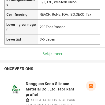
T/T, L/C, Western Union,
s
Certificering
REACH; RoHs; FDA; ISO;OEKO-Tex
Levering vermoge
200Tons/maand
n
Levertijd
3-5 dagen
Bekijk meer
ONGEVEER ONS
Dongguan Kedo Silicone
Material Co., Ltd. fabrikant
profiel
SHI LA TA INDUSTRIAL PARK