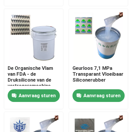
Producten
Silicone Rubberinkt
Het Siliconeinkt van de het schermdruk
De Organische Vlam
Geurloos 7,1 MPa
In reliëf makende Siliconeinkt
van FDA - de
Transparant Vloeibaar
Druksilicone van de
Siliconerubber
vertragersmachine
Vloeibaar Vormend Silicone
Aanvraag sturen
Aanvraag sturen
Sokkensilicone
De Drukinkt van de hitteoverdracht